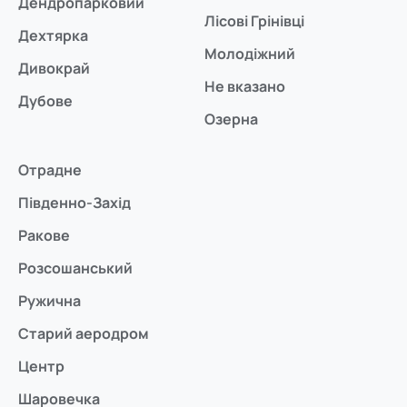
Дендропарковий
Лісові Грінівці
Дехтярка
Молодіжний
Дивокрай
Не вказано
Дубове
Озерна
Отрадне
Південно-Захід
Ракове
Розсошанський
Ружична
Старий аеродром
Центр
Шаровечка