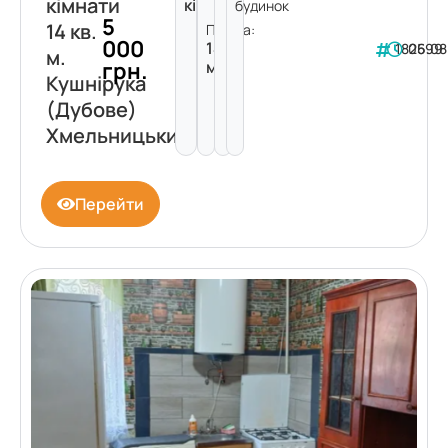
кімнати
кімнати
будинок
5
14 кв.
Площа:
000
14
182599
06.08
м.
грн.
м²
Кушнірука
(Дубове)
Хмельницький
Перейти