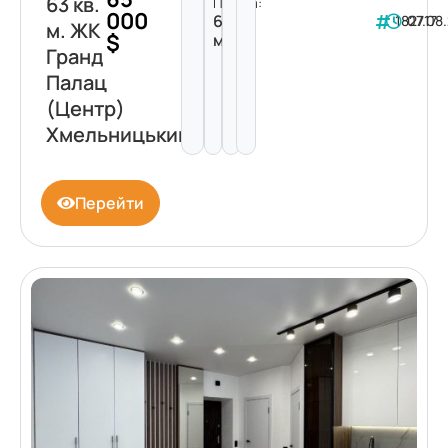
63 кв.
Площа:
000
63
182717
07.08
м. ЖК
$
м²
Гранд
Палац
(Центр)
Хмельницький
Перейти