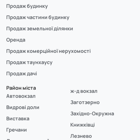
Продаж будинку
Продаж частини будинку
Продаж земельної ділянки
Оренда
Продаж комерційної нерухомості
Продаж таунхаусу
Продаж дачі
Район міста
ж-д вокзал
Автовокзал
Заготзерно
Видрові доли
Західно-Окружна
Виставка
Книжківці
Гречани
Лезнево