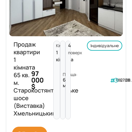
Продаж
4
Кімнат:
Індивідуальне
квартири
1
поверх
1
кімната
кімната
97
65 кв.
Площа:
000
65
182708
07.08
м.
$
м²
Старокостянтинівське
шосе
(Виставка)
Хмельницький