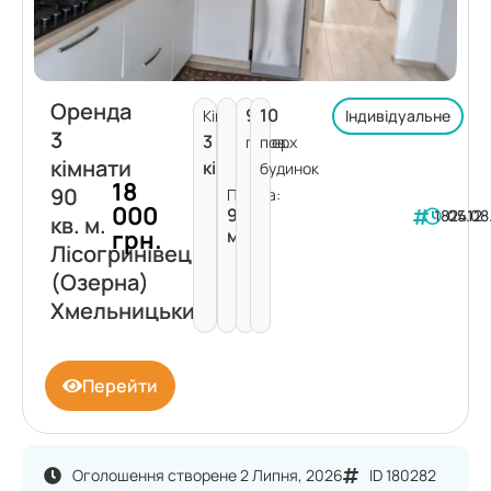
Оренда
9
10
Кімнат:
Індивідуальне
3
3
поверх
пов.
кімнати
кімнати
будинок
18
90
Площа:
000
90
182412
05.08
кв. м.
грн.
м²
Лісогринівецька
(Озерна)
Хмельницький
Перейти
Оголошення створене 2 Липня, 2026
ID 180282