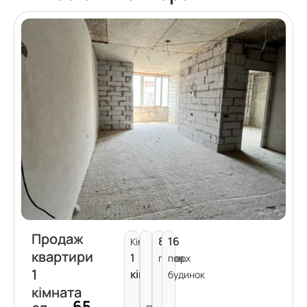
Продаж
8
16
Кімнат:
квартири
1
поверх
пов.
1
кімната
будинок
кімната
65