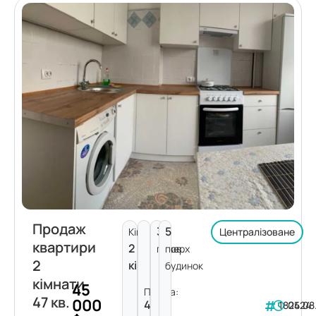
Продаж
3
5
Кімнат:
Централізоване
квартири
2
поверх
пов.
2
кімнати
будинок
кімнати
45
Площа:
47 кв.
000
47
182424
05.08