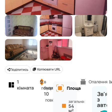
Копіювати URL
Поділитись
1
9
І
в
Опалення
кімната
будинку
поверх
Площа
Зв'яз
10
з
поверхів
загальна:
авто
54
м²