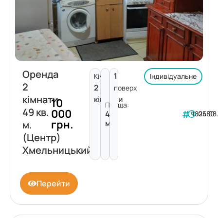
Оренда
1
Кімнат:
Індивідуальне
2
2
поверх
кімнати
кімнати
10
Площа:
49 кв.
000
49
182480
05.08
грн.
м²
м.
(Центр)
Хмельницький
Перейти