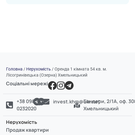
Головна
/
Нерухомість
/
Оренда 1 кімната 54 кв. м.
Лісогринівецька (Озерна) Хмельницький
Соціальні мережі
+38 098
Бандери, 2/1А, оф. 30
invest.khm@ukr.net
0232020
Хмельницький
Нерухомість
Продаж квартири