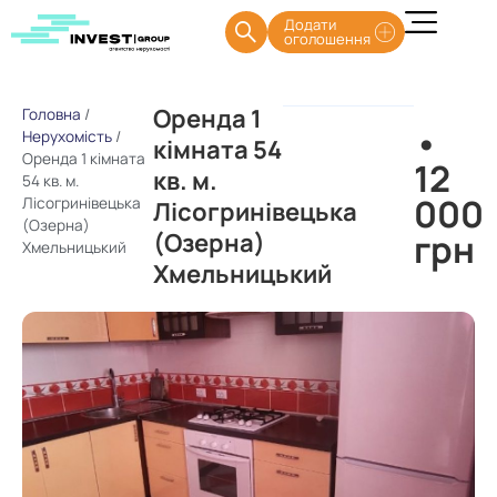
Додати
оголошення
Оренда 1
Головна
/
•
Нерухомість
/
кімната 54
Оренда 1 кімната
12
кв. м.
54 кв. м.
000
Лісогринівецька
Лісогринівецька
(Озерна)
грн
(Озерна)
Хмельницький
Хмельницький