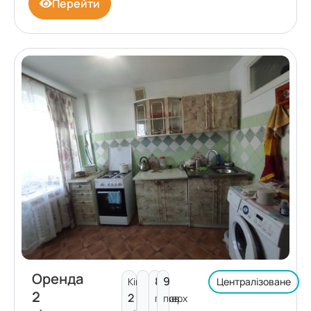
Перейти
Оренда
8
9
Кімнат:
Централізоване
2
2
поверх
пов.