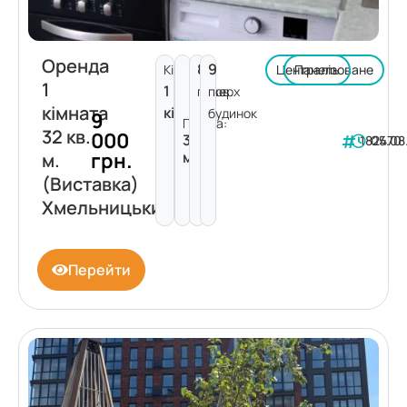
Оренда
8
9
Кімнат:
Централізоване
Панель
1
1
поверх
пов.
кімната
кімната
будинок
9
Площа:
32 кв.
000
32
182470
05.08
грн.
м²
м.
(Виставка)
Хмельницький
Перейти