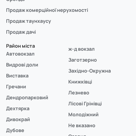
Продаж комерційної нерухомості
Продаж таунхаусу
Продаж дачі
Район міста
ж-д вокзал
Автовокзал
Заготзерно
Видрові доли
Західно-Окружна
Виставка
Книжківці
Гречани
Лезнево
Дендропарковий
Лісові Грінівці
Дехтярка
Молодіжний
Дивокрай
Не вказано
Дубове