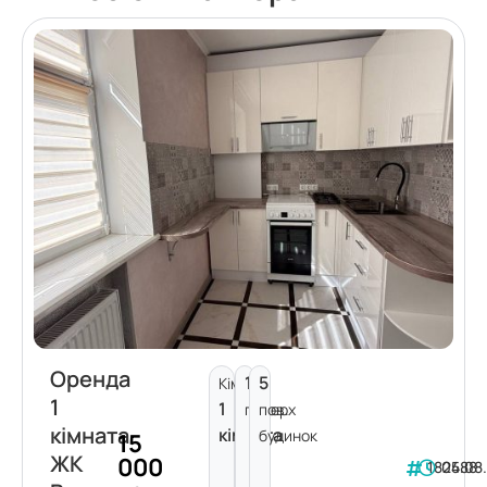
Оренда
1
5
Кімнат:
1
1
поверх
пов.
кімната
кімната
будинок
15
ЖК
000
182488
05.08