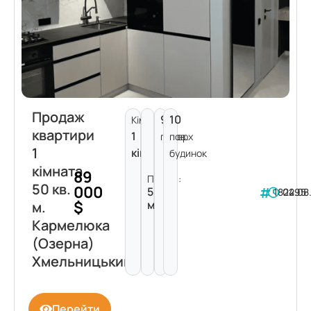
Продаж
9
10
Кімнат:
квартири
1
поверх
пов.
1
кімната
будинок
кімната
89
Площа:
50 кв.
000
50
182295
04.08
$
м²
м.
Кармелюка
(Озерна)
Хмельницький
Перейти