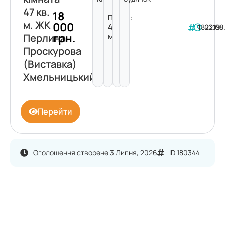
47 кв.
18
Площа:
м. ЖК
000
47
182219
03.08
грн.
м²
Перлина
Проскурова
(Виставка)
Хмельницький
Перейти
Оголошення створене 3 Липня, 2026
ID 180344