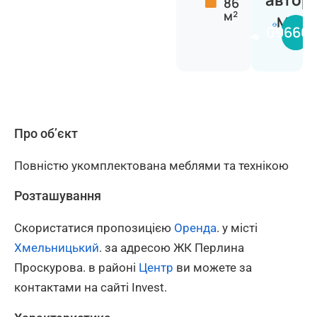
автор
86
м²
Марі
096661
Про об’єкт
Повністю укомплектована меблями та технікою
Розташування
Скористатися пропозицією
Оренда
. у місті
Хмельницький
. за адресою ЖК Перлина
Проскурова. в районі
Центр
ви можете за
контактами на сайті Invest.