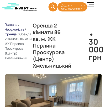
Додати
оголошення
Оренда 2
Головна
/
Нерухомість
/
кімнати 86
•
Оренда
/
Оренда
кв. м. ЖК
30
2 кімнати 86 кв. м.
ЖК Перлина
Перлина
000
Проскурова
Проскурова
(Центр)
грн
(Центр)
Хмельницький
Хмельницький