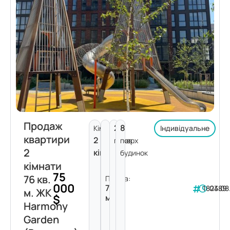
Продаж
2
8
Кімнат:
Індивідуальне
квартири
2
поверх
пов.
2
кімнати
будинок
кімнати
75
76 кв.
Площа:
000
76
182389
04.08
м. ЖК
$
м²
Harmony
Garden