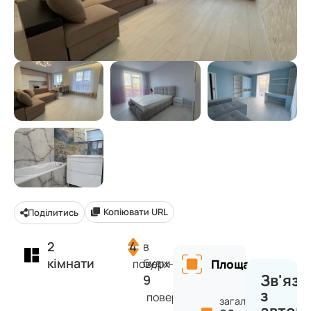
Копіювати URL
Поділитись
2
4
в
кімнати
будинку
поверх
Площа
Зв'яза
9
з
поверхів
загальна: