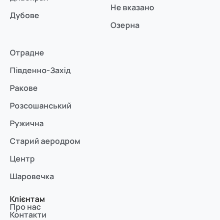
Не вказано
Дубове
Озерна
Отрадне
Південно-Захід
Ракове
Розсошанський
Ружична
Старий аеродром
Центр
Шаровечка
Клієнтам
Про нас
Контакти