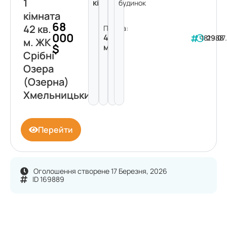
1
кімната
будинок
кімната
68
42 кв.
Площа:
000
42
181988
29.07
м. ЖК
$
м²
Срібні
Озера
(Озерна)
Хмельницький
Перейти
Оголошення створене 17 Березня, 2026
ID 169889