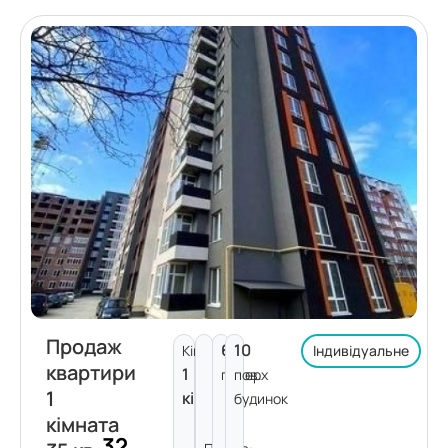
Продаж
6
10
Кімнат:
Індивідуальне
квартири
1
поверх
пов.
1
кімната
будинок
кімната
32