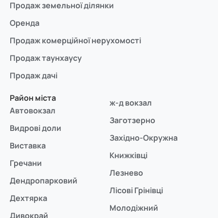
Продаж земельної ділянки
Оренда
Продаж комерційної нерухомості
Продаж таунхаусу
Продаж дачі
Район міста
ж-д вокзал
Автовокзал
Заготзерно
Видрові доли
Західно-Окружна
Виставка
Книжківці
Гречани
Лезнево
Дендропарковий
Лісові Грінівці
Дехтярка
Молодіжний
Дивокрай