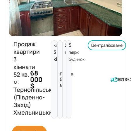
Продаж
2
5
Кімнат:
Централізоване
квартири
3
поверх
пов.
3
кімнати
будинок
кімнати
68
52 кв.
Площа:
000
52
182175
31.07
м.
$
м²
Тернопільська
(Південно-
Захід)
Хмельницький