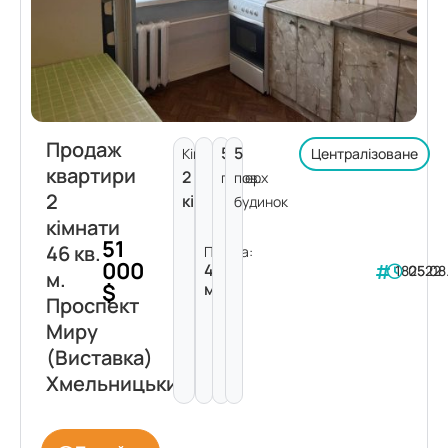
Продаж
5
5
Кімнат:
Централізоване
квартири
2
поверх
пов.
2
кімнати
будинок
кімнати
51
46 кв.
Площа:
000
46
182522
05.08
м.
$
м²
Проспект
Миру
(Виставка)
Хмельницький