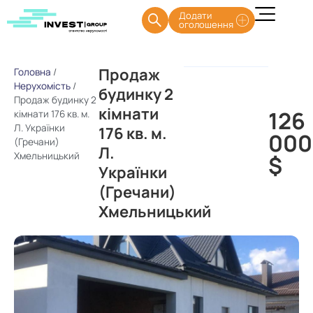
Додати
оголошення
Продаж
Головна
/
Нерухомість
/
будинку 2
Продаж будинку 2
кімнати
126
кімнати 176 кв. м.
Л. Українки
176 кв. м.
000
(Гречани)
Л.
Хмельницький
$
Українки
(Гречани)
Хмельницький