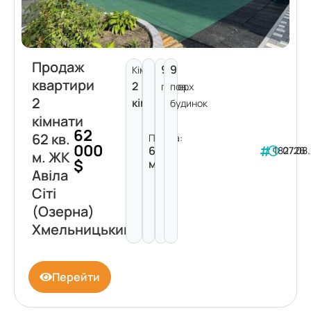
Продаж
9
9
Кімнат:
квартири
2
поверх
пов.
2
кімнати
будинок
кімнати
62
62 кв.
Площа:
000
62
182726
07.08
м. ЖК
$
м²
Авіла
Сіті
(Озерна)
Хмельницький
Перейти