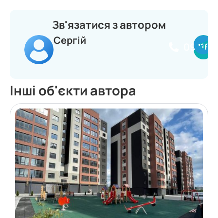
Зв'язатися з автором
Сергій
097164
Інші об'єкти автора