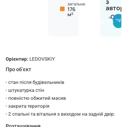
з
загальна:
автор
176
м²
Сергі
097164
Орієнтир:
LEDOVSKIY
Про об’єкт
- стан після будівельників
- штукатурка стін
- повністю обжитий масив
- закрита територія
- 2 спальні та вітальня з виходом на задній двір.
Розташування