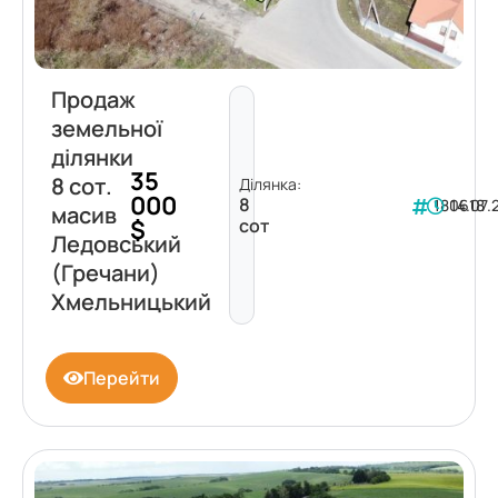
Продаж
земельної
ділянки
35
8 сот.
Ділянка:
000
8
180618
14.07.
масив
$
сот
Ледовський
(Гречани)
Хмельницький
Перейти