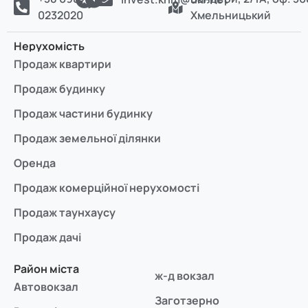
0232020
Хмельницький
Нерухомість
Продаж квартири
Продаж будинку
Продаж частини будинку
Продаж земельної ділянки
Оренда
Продаж комерційної нерухомості
Продаж таунхаусу
Продаж дачі
Район міста
ж-д вокзал
Автовокзал
Заготзерно