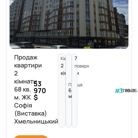
Продаж
7
Кімнат:
квартири
2
поверх
2
кімнати
кімнати
53
Площа:
68 кв.
970
68
178049
08.06
$
м²
м. ЖК
Софія
(Виставка)
Хмельницький