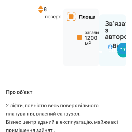
8
поверх
Площа
Зв'язат
з
загальна:
авторо
1200
м²
Віктор
+380977
Про об’єкт
2 ліфти, повністю весь поверх вільного
планування, власний санвузол.
Бізнес центр зданий в експлуатацію, майже всі
приміщення зайняті.