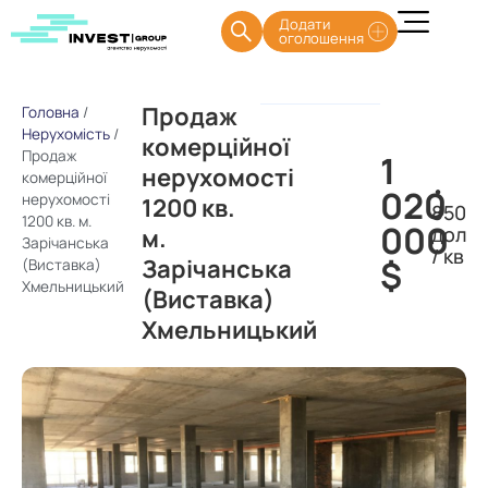
Додати
оголошення
Продаж
Головна
/
Нерухомість
/
комерційної
Продаж
1
нерухомості
комерційної
•
020
нерухомості
1200 кв.
850
1200 кв. м.
000
дол
м.
Зарічанська
/ кв
$
Зарічанська
(Виставка)
Хмельницький
(Виставка)
Хмельницький