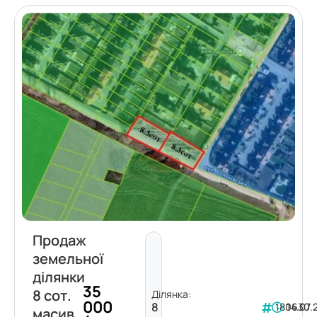
Продаж
земельної
ділянки
35
8 сот.
Ділянка:
000
8
180630
14.07.
масив