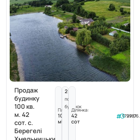
Продаж
2
будинку
пов.
100 кв.
будинок
Площа:
Ділянка:
м. 42
100
42
179787
29.06
м²
сот
сот. с.
Берегелі
Хмельницький