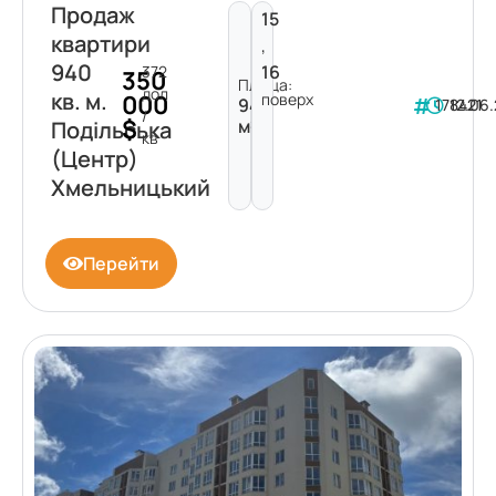
Продаж
15
квартири
,
940
16
372
350
Площа:
дол
кв. м.
поверх
000
940
178421
12.06
/
$
м²
Подільська
кв
(Центр)
Хмельницький
Перейти