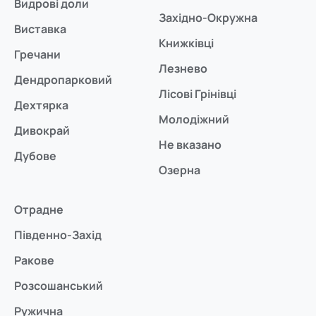
Видрові доли
Західно-Окружна
Виставка
Книжківці
Гречани
Лезнево
Дендропарковий
Лісові Грінівці
Дехтярка
Молодіжний
Дивокрай
Не вказано
Дубове
Озерна
Отрадне
Південно-Захід
Ракове
Розсошанський
Ружична