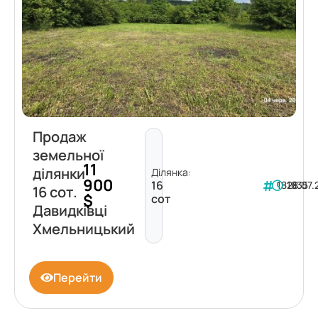
Продаж
земельної
11
ділянки
Ділянка:
900
16
181835
28.07
16 сот.
$
сот
Давидківці
Хмельницький
Перейти