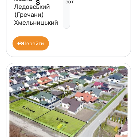
$
сот
Ледовський
(Гречани)
Хмельницький
Перейти