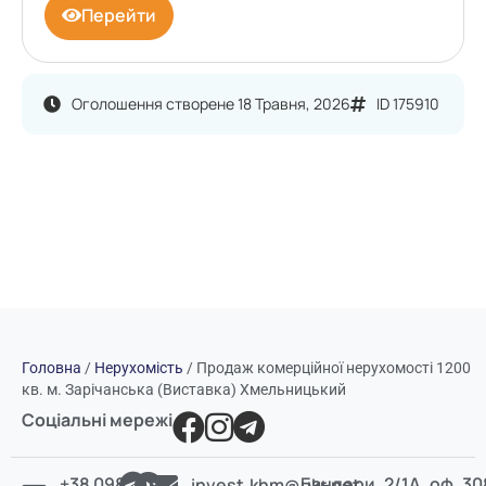
Перейти
Оголошення створене 18 Травня, 2026
ID 175910
Головна
/
Нерухомість
/
Продаж комерційної нерухомості 1200
кв. м. Зарічанська (Виставка) Хмельницький
Соціальні мережі
+38 098
Бандери, 2/1А, оф. 30
invest.khm@ukr.net