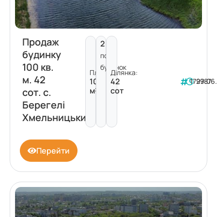
Продаж
2
будинку
пов.
100 кв.
будинок
Площа:
Ділянка:
м. 42
100
42
179787
29.06
м²
сот
сот. с.
Берегелі
Хмельницький
Перейти