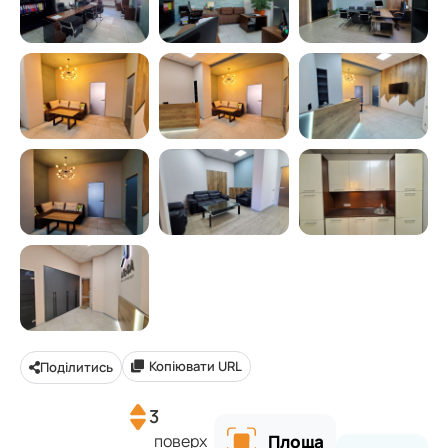
Копіювати URL
Поділитись
3
поверх
Площа