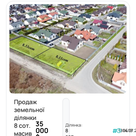
Продаж
земельної
ділянки
35
8 сот.
Ділянка:
000
8
180618
14.07.
масив