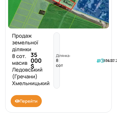
Продаж
земельної
ділянки
35
8 сот.
Ділянка:
000
8
180630
14.07.
масив
$
сот
Ледовський
(Гречани)
Хмельницький
Перейти