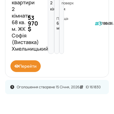
квартири
2
поверх
2
кімнати
кімнати
53
Площа:
68 кв.
970
68
178049
08.06
$
м²
м. ЖК
Софія
(Виставка)
Хмельницький
Перейти
Оголошення створене 15 Січня, 2026
ID 161830