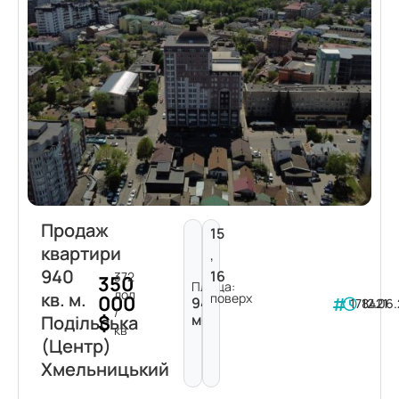
Продаж
15
квартири
,
940
16
372
350
Площа:
дол
кв. м.
поверх
000
940
178421
12.06
/
$
м²
Подільська
кв
(Центр)
Хмельницький