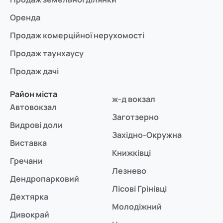
Оренда
Продаж комерційної нерухомості
Продаж таунхаусу
Продаж дачі
Район міста
ж-д вокзал
Автовокзал
Заготзерно
Видрові доли
Західно-Окружна
Виставка
Книжківці
Гречани
Лезнево
Дендропарковий
Лісові Грінівці
Дехтярка
Молодіжний
Дивокрай