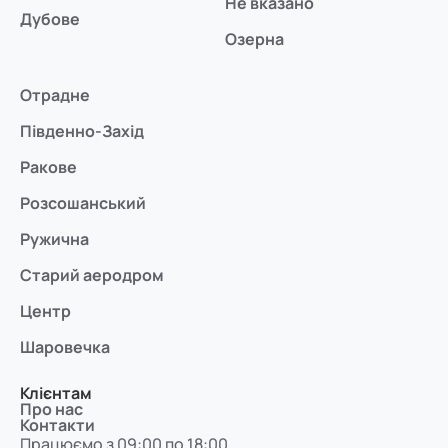
Не вказано
Дубове
Озерна
Отрадне
Південно-Захід
Ракове
Розсошанський
Ружична
Старий аеродром
Центр
Шаровечка
Клієнтам
Про нас
Контакти
Працюємо з 09:00 по 18:00