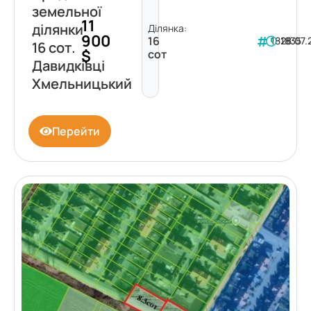
земельної
11
ділянки
Ділянка:
900
16
181835
28.07
16 сот.
$
сот
Давидківці
Хмельницький
Перейти