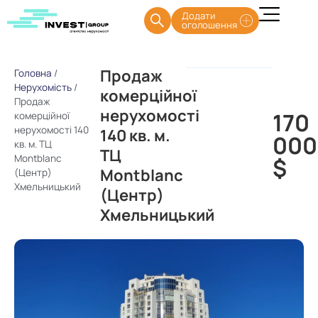
Додати
оголошення
Продаж
Головна
/
Нерухомість
/
комерційної
Продаж
нерухомості
170
комерційної
нерухомості 140
140 кв. м.
000
кв. м. ТЦ
ТЦ
Montblanc
$
Montblanc
(Центр)
Хмельницький
(Центр)
Хмельницький