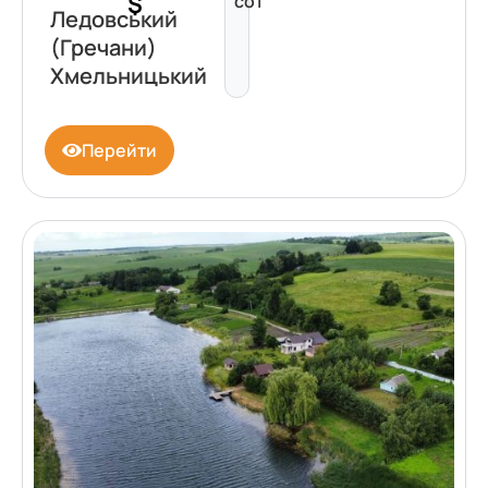
$
сот
Ледовський
(Гречани)
Хмельницький
Перейти