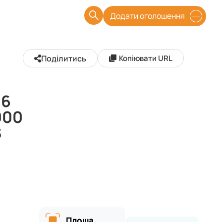
Додати оголошення
Поділитись
Копіювати URL
36
000
$
Площа