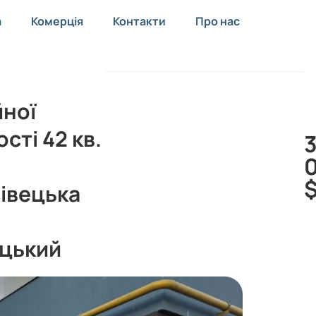
а
Комерція
Контакти
Про нас
йної
сті 42 кв.
івецька
)
цький