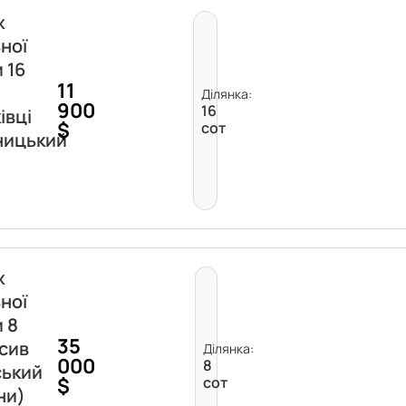
ж
ної
 16
11
Ділянка:
900
16
івці
$
сот
ницький
ж
ної
и 8
35
асив
Ділянка:
000
8
ський
$
сот
ни)