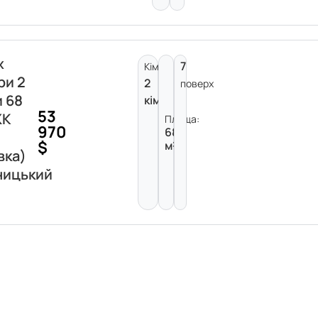
ж
7
Кімнат:
ри 2
2
поверх
и 68
кімнати
53
ЖК
Площа:
970
68
$
м²
вка)
ницький