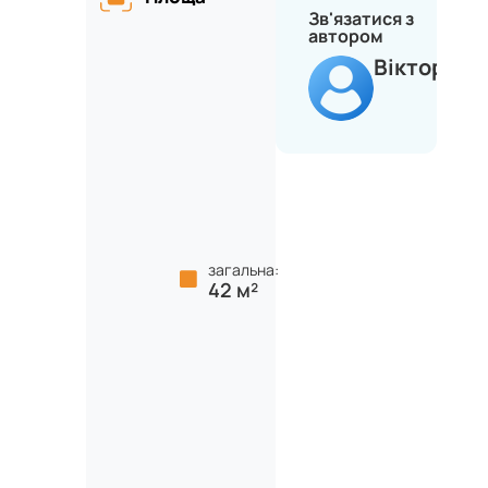
Зв'язатися з
автором
Віктор
загальна:
42 м²