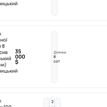
ницький
ж
ної
и 8
35
асив
Ділянка:
000
8
ський
$
сот
ни)
ницький
ж
2
у 100