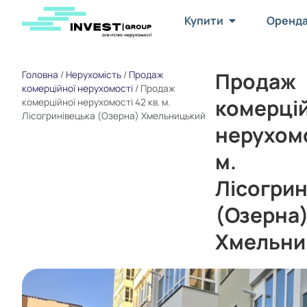
Купити
Оренд
Продаж
Головна
/
Нерухомість
/
Продаж
комерційної нерухомості
/
Продаж
комерці
комерційної нерухомості 42 кв. м.
Лісогринівецька (Озерна) Хмельницький
нерухомо
м.
Лісогрин
(Озерна
Хмельни