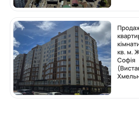
Прода
кварти
кімнат
кв. м. 
Софія
(Виста
Хмель