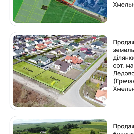
Хмель
Прода
земель
ділянк
сот. м
Ледов
(Греча
Хмель
Прода
будинк