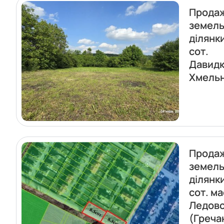
Прода
земель
ділянки
сот.
Давидк
Хмель
Прода
земель
ділянк
сот. м
Ледов
(Греча