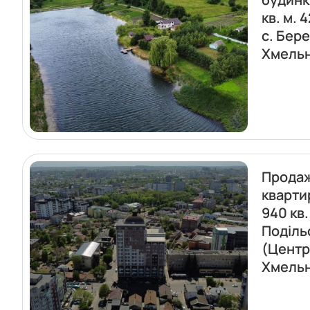
кв. м. 4
с. Бере
Хмель
Прода
кварти
940 кв.
Поділь
(Центр
Хмель