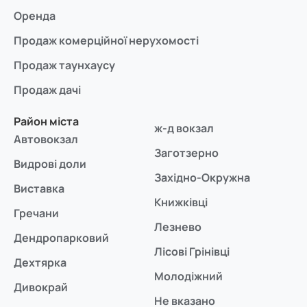
Оренда
Продаж комерційної нерухомості
Продаж таунхаусу
Продаж дачі
Район міста
ж-д вокзал
Автовокзал
Заготзерно
Видрові доли
Західно-Окружна
Виставка
Книжківці
Гречани
Лезнево
Дендропарковий
Лісові Грінівці
Дехтярка
Молодіжний
Дивокрай
Не вказано