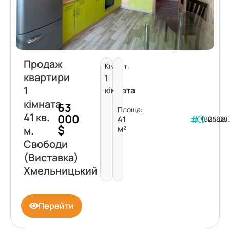
Продаж
Кімнат:
квартири
1
1
кімната
кімната
63
Площа:
41 кв.
000
41
182568
05.08
$
м²
м.
Свободи
(Виставка)
Хмельницький
Перейти