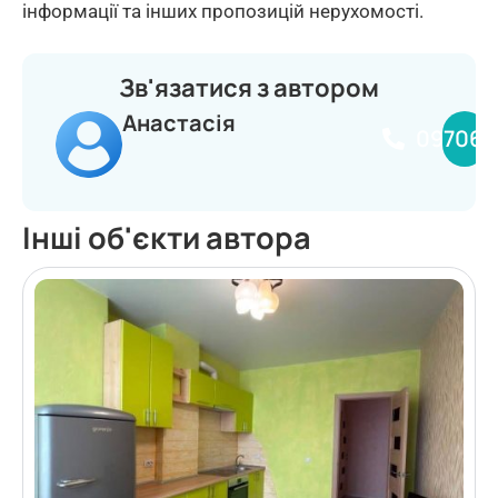
інформації та інших пропозицій нерухомості.
Зв'язатися з автором
Анастасія
097068
Інші об'єкти автора