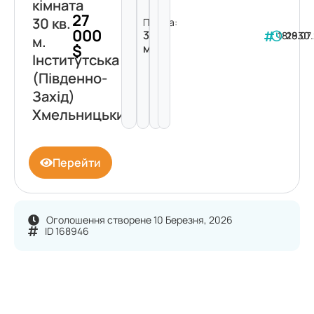
кімната
27
30 кв.
Площа:
000
30
181930
28.07
м.
$
м²
Інститутська
(Південно-
Захід)
Хмельницький
Перейти
Оголошення створене 10 Березня, 2026
ID 168946