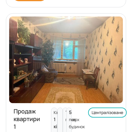
Продаж
1
5
Кімнат:
Централізоване
квартири
1
поверх
пов.
1
кімната
будинок