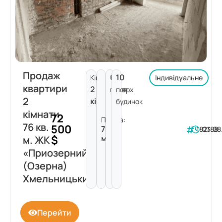
Продаж
6
10
Кімнат:
Індивідуальне
квартири
2
поверх
пов.
2
кімнати
будинок
кімнати
72
Площа:
76 кв.
500
76
182188
03.08
$
м²
м. ЖК
«Приозерний»
(Озерна)
Хмельницький
Перейти