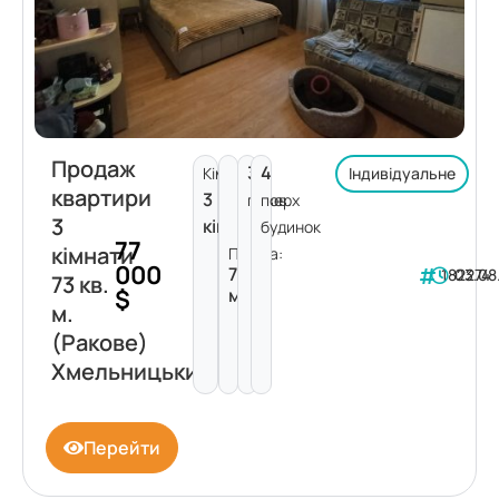
Продаж
3
4
Кімнат:
Індивідуальне
квартири
3
поверх
пов.
3
кімнати
будинок
77
кімнати
Площа:
000
73
182274
03.08
73 кв.
$
м²
м.
(Ракове)
Хмельницький
Перейти