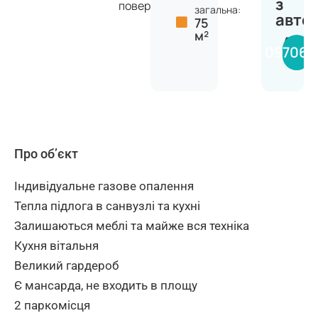
з
поверхів
загальна:
авто
75
м²
Анас
097068
Про об’єкт
Індивідуальне газове опалення
Тепла підлога в санвузлі та кухні
Залишаються меблі та майже вся техніка
Кухня вітальня
Великий гардероб
Є мансарда, не входить в площу
2 паркомісця