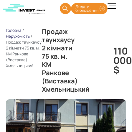
Додати
оголошення
Продаж
Головна
/
Нерухомість
/
таунхаусу
Продаж таунхаусу
2 кімнати
110
2 кімнати 75 кв. м.
КМ Ранкове
75 кв. м.
00
(Виставка)
КМ
Хмельницький
$
Ранкове
(Виставка)
Хмельницький