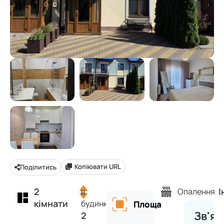
Копіювати URL
Поділитись
2
І
в
Опалення
кімнати
будинку
Площа
Зв'яз
2