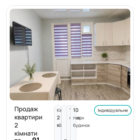
Продаж
1
10
Кімнат:
Індивідуальне
квартири
2
поверх
пов.
2
кімнати
будинок
кімнати
91