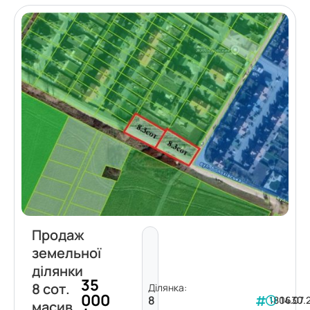
Продаж
земельної
ділянки
35
8 сот.
Ділянка:
000
8
180630
14.07.
масив