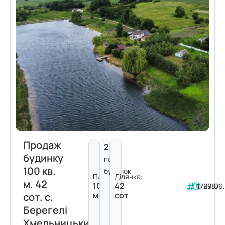
Продаж
2
будинку
пов.
100 кв.
будинок
Площа:
Ділянка:
м. 42
100
42
179787
29.06
м²
сот
сот. с.
Берегелі
Хмельницький