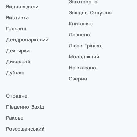
Заготзерно
Видрові доли
Західно-Окружна
Виставка
Книжківці
Гречани
Лезнево
Дендропарковий
Лісові Грінівці
Дехтярка
Молодіжний
Дивокрай
Не вказано
Дубове
Озерна
Отрадне
Південно-Захід
Ракове
Розсошанський