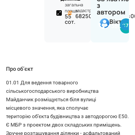
з
загальна
кадастр:
автором
площа:
6825087200:06:015:
55
Віктор
сот.
+380977
Про об’єкт
01.01 Для ведення товарного
сільськогосподарського виробництва
Майданчик розміщується біля вулиці
місцевого значення, яка сполучає
територію об’єкта будівництва з автодорогою Е50.
Є МБР з проектом двох складських приміщень.
Зручне розташування ділянки - асфальтований