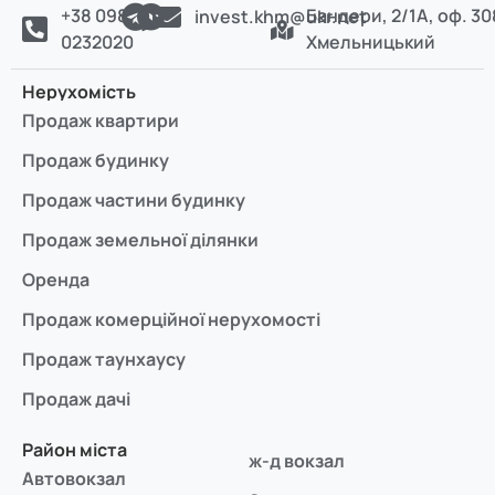
+38 098
Бандери, 2/1А, оф. 30
invest.khm@ukr.net
0232020
Хмельницький
Нерухомість
Продаж квартири
Продаж будинку
Продаж частини будинку
Продаж земельної ділянки
Оренда
Продаж комерційної нерухомості
Продаж таунхаусу
Продаж дачі
Район міста
ж-д вокзал
Автовокзал