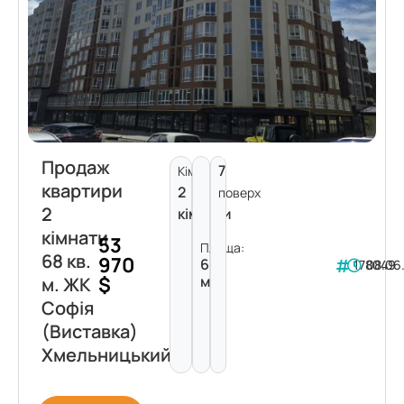
Продаж
7
Кімнат:
квартири
2
поверх
2
кімнати
кімнати
53
Площа:
68 кв.
970
68
178049
08.06
$
м²
м. ЖК
Софія
(Виставка)
Хмельницький