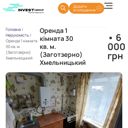
Додати
оголошення
Оренда 1
Головна
/
• 6
Нерухомість
/
кімната 30
Оренда 1 кімната
000
кв. м.
30 кв. м.
грн
(Заготзерно)
(Заготзерно)
Хмельницький
Хмельницький