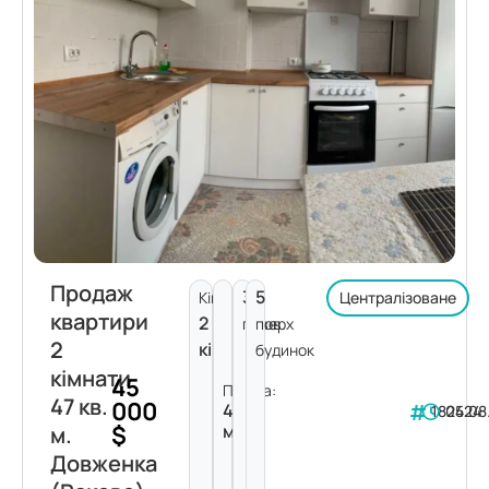
Продаж
3
5
Кімнат:
Централізоване
квартири
2
поверх
пов.
2
кімнати
будинок
кімнати
45
Площа:
47 кв.
000
47
182424
05.08
$
м²
м.
Довженка