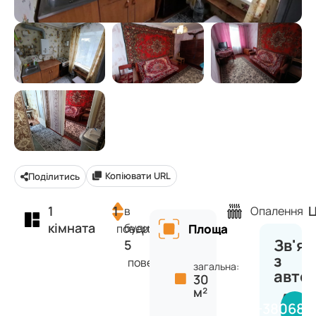
Копіювати URL
Поділитись
1
1
Ц
в
Опалення
кімната
будинку
поверх
Площа
Зв'яз
5
з
поверхів
загальна:
авто
30
м²
Анас
+380681