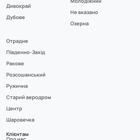
Молодіжний
Дивокрай
Не вказано
Дубове
Озерна
Отрадне
Південно-Захід
Ракове
Розсошанський
Ружична
Старий аеродром
Центр
Шаровечка
Клієнтам
Про нас