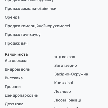
Продаж земельної ділянки
Оренда
Продаж комерційної нерухомості
Продаж таунхаусу
Продаж дачі
Район міста
ж-д вокзал
Автовокзал
Заготзерно
Видрові доли
Західно-Окружна
Виставка
Книжківці
Гречани
Лезнево
Дендропарковий
Лісові Грінівці
Дехтярка