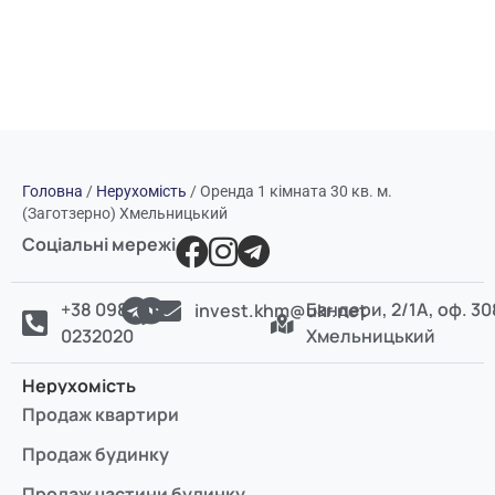
Головна
/
Нерухомість
/
Оренда 1 кімната 30 кв. м.
(Заготзерно) Хмельницький
Соціальні мережі
+38 098
Бандери, 2/1А, оф. 30
invest.khm@ukr.net
0232020
Хмельницький
Нерухомість
Продаж квартири
Продаж будинку
Продаж частини будинку