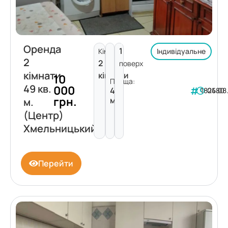
Оренда
1
Кімнат:
Індивідуальне
2
2
поверх
кімнати
кімнати
10
Площа:
49 кв.
000
49
182480
05.08
грн.
м²
м.
(Центр)
Хмельницький
Перейти