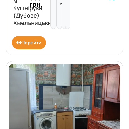
м.
грн.
м²
Кушнірука
(Дубове)
Хмельницький
Перейти