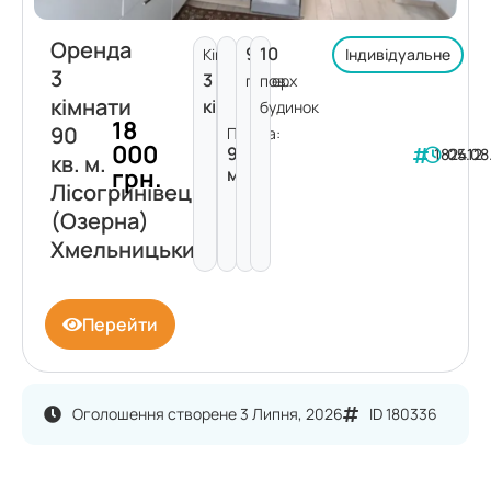
Оренда
9
10
Кімнат:
Індивідуальне
3
3
поверх
пов.
кімнати
кімнати
будинок
18
90
Площа:
000
90
182412
05.08
кв. м.
грн.
м²
Лісогринівецька
(Озерна)
Хмельницький
Перейти
Оголошення створене 3 Липня, 2026
ID 180336