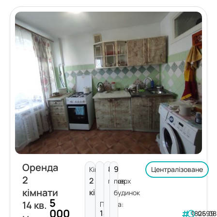
Оренда
8
9
Кімнат:
Централізоване
2
2
поверх
пов.
кімнати
кімнати
будинок
5
14 кв.
Площа:
000
14
182599
06.08