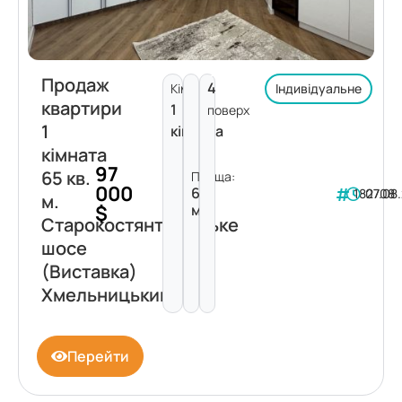
Продаж
4
Кімнат:
Індивідуальне
квартири
1
поверх
1
кімната
кімната
97
65 кв.
Площа:
000
65
182708
07.08
м.
$
м²
Старокостянтинівське
шосе
(Виставка)
Хмельницький
Перейти