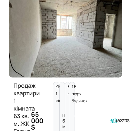
Продаж
8
16
Кімнат:
квартири
1
поверх
пов.
1
кімната
будинок
кімната
65
63 кв.
Площа:
000
63
182717
07.08
м. ЖК
$
м²