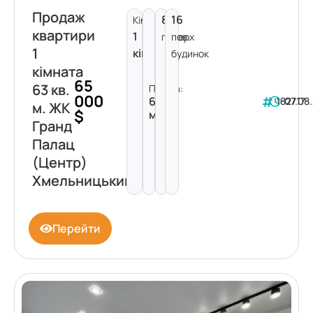
Продаж
8
16
Кімнат:
квартири
1
поверх
пов.
1
кімната
будинок
кімната
65
63 кв.
Площа:
000
63
182717
07.08
м. ЖК
$
м²
Гранд
Палац
(Центр)
Хмельницький
Перейти