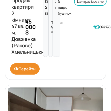
Продаж
3
5
Кімнат:
Централізоване
квартири
2
поверх
пов.
2
кімнати
будинок
кімнати
45
Площа:
47 кв.
000
47
182424
05.08
$
м²
м.
Довженка
(Ракове)
Хмельницький
Перейти