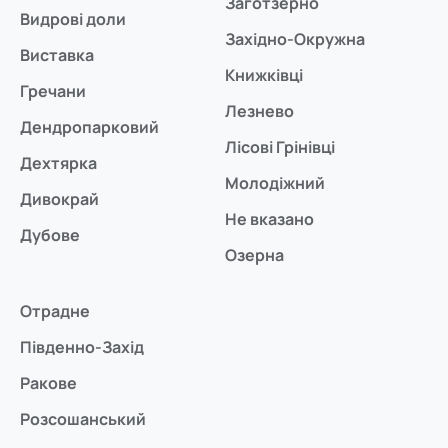
Заготзерно
Видрові доли
Західно-Окружна
Виставка
Книжківці
Гречани
Лезнево
Дендропарковий
Лісові Грінівці
Дехтярка
Молодіжний
Дивокрай
Не вказано
Дубове
Озерна
Отрадне
Південно-Захід
Ракове
Розсошанський