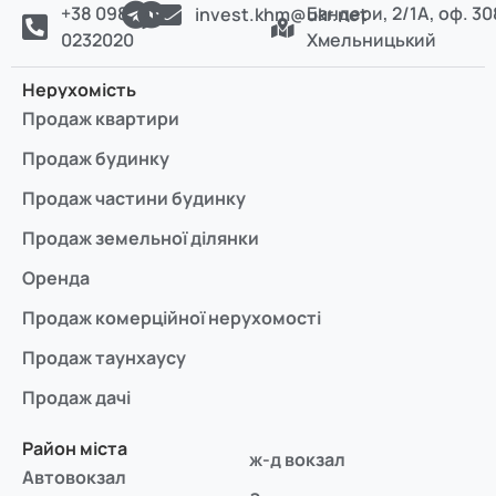
+38 098
Бандери, 2/1А, оф. 30
invest.khm@ukr.net
0232020
Хмельницький
Нерухомість
Продаж квартири
Продаж будинку
Продаж частини будинку
Продаж земельної ділянки
Оренда
Продаж комерційної нерухомості
Продаж таунхаусу
Продаж дачі
Район міста
ж-д вокзал
Автовокзал