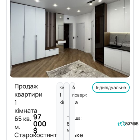
Продаж
4
Кімнат:
Індивідуальне
квартири
1
поверх
1
кімната
кімната
97
65 кв.
Площа:
000
65
182708
07.08
м.
$
м²
Старокостянтинівське