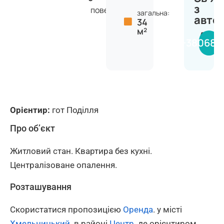
з
поверхів
загальна:
авто
34
м²
Анас
+380681
Орієнтир:
гот Поділля
Про об’єкт
Житловий стан. Квартира без кухні.
Централізоване опалення.
Розташування
Скористатися пропозицією
Оренда
. у місті
Хмельницький
. в районі
Центр
. де орієнтиром