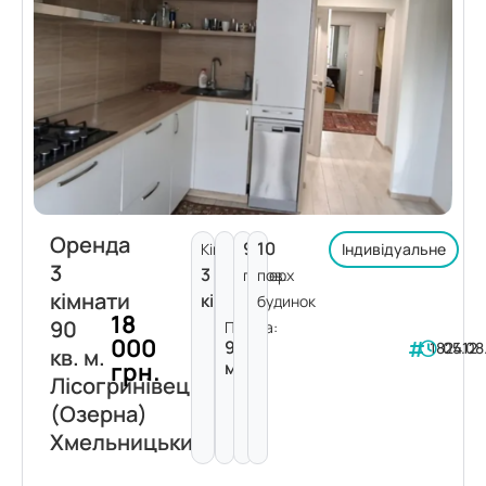
Оренда
9
10
Кімнат:
Індивідуальне
3
3
поверх
пов.
кімнати
кімнати
будинок
18
90
Площа:
000
90
182412
05.08
кв. м.
грн.
м²
Лісогринівецька
(Озерна)
Хмельницький