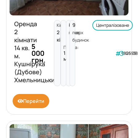
Оренда
8
9
Кімнат:
Централізоване
2
2
поверх
пов.
кімнати
кімнати
будинок
5
14 кв.
Площа:
000
14
182599
06.08
м.
грн.
м²
Кушнірука
(Дубове)
Хмельницький
Перейти