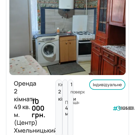
Оренда
1
Кімнат:
Індивідуальне
2
2
поверх
кімнати
кімнати
10
Площа:
49 кв.
000
49
182480
05.08
грн.
м²
м.
(Центр)
Хмельницький