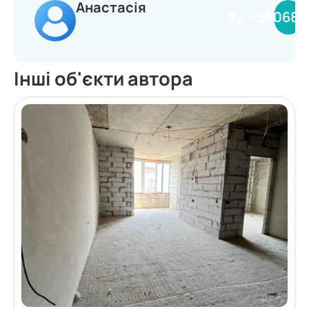
Анастасія
+380681
Інші об'єкти автора