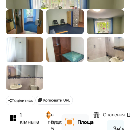
Копіювати URL
Поділитись
1
1
Ц
в
Опалення
кімната
будинку
поверх
Площа
Зв'яз
5