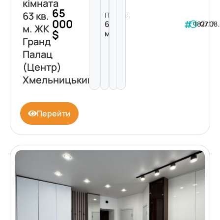
кімната
65
63 кв.
Площа:
000
63
182717
07.08
м. ЖК
$
м²
Гранд
Палац
(Центр)
Хмельницький
Перейти