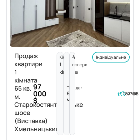
Продаж
4
Кімнат:
Індивідуальне
квартири
1
поверх
1
кімната
кімната
97
65 кв.
Площа:
000
65
182708
07.08
м.
$
м²
Старокостянтинівське
шосе
(Виставка)
Хмельницький