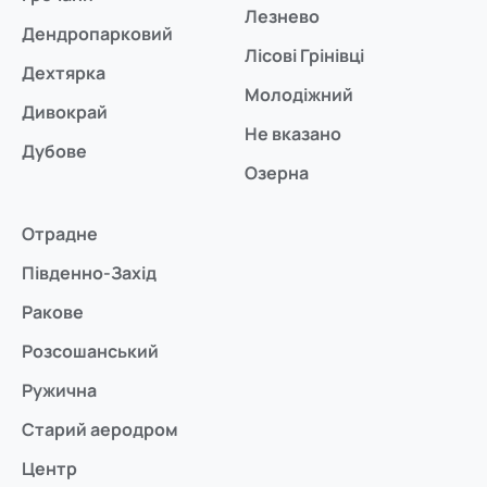
Лезнево
Дендропарковий
Лісові Грінівці
Дехтярка
Молодіжний
Дивокрай
Не вказано
Дубове
Озерна
Отрадне
Південно-Захід
Ракове
Розсошанський
Ружична
Старий аеродром
Центр