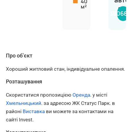
авто
40
м²
Анас
+380681
Про об’єкт
Хороший житловий стан, індивідуальне опалення.
Розташування
Скористатися пропозицією
Оренда
. у місті
Хмельницький
. за адресою ЖК Статус Парк. в
районі
Виставка
ви можете за контактами на
сайті Invest.