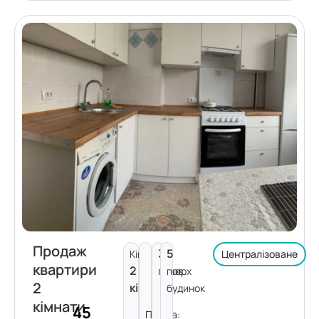
Продаж
3
5
Кімнат:
Централізоване
квартири
2
поверх
пов.
2
кімнати
будинок
кімнати
45
Площа: