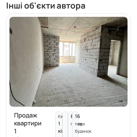
Інші об'єкти автора
Продаж
8
16
Кімнат:
квартири
1
поверх
пов.
1
кімната
будинок