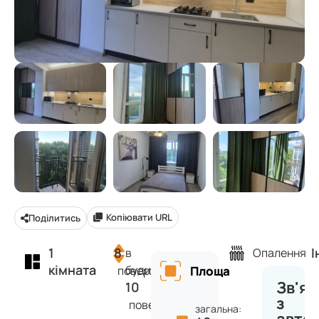
Копіювати URL
Поділитись
1
8
І
в
Опалення
кімната
будинку
поверх
Площа
Зв'яз
10
з
поверхів
загальна: