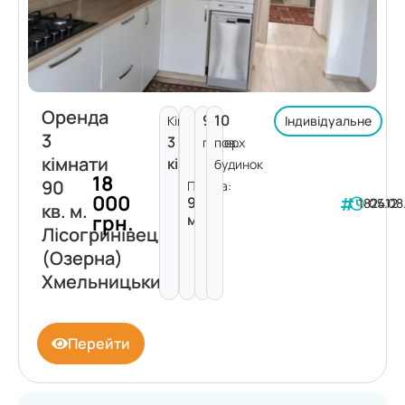
Оренда
9
10
Кімнат:
Індивідуальне
3
3
поверх
пов.
кімнати
кімнати
будинок
18
90
Площа:
000
90
182412
05.08
кв. м.
грн.
м²
Лісогринівецька
(Озерна)
Хмельницький
Перейти