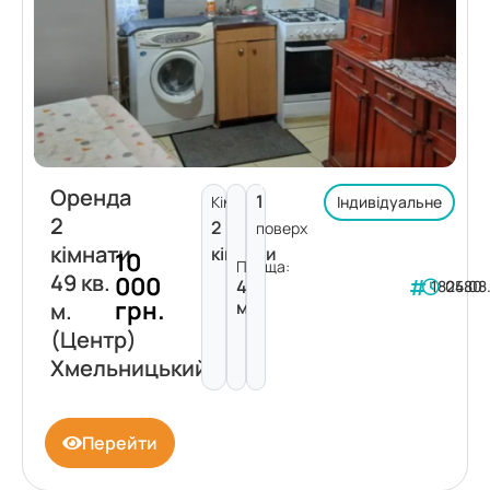
Оренда
1
Кімнат:
Індивідуальне
2
2
поверх
кімнати
кімнати
10
Площа:
49 кв.
000
49
182480
05.08
грн.
м²
м.
(Центр)
Хмельницький
Перейти