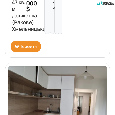
47 кв.
000
47
182424
05.08
$
м²
м.
Довженка
(Ракове)
Хмельницький
Перейти