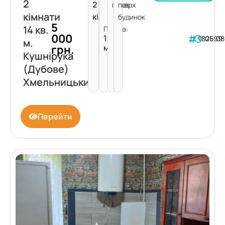
2
2
поверх
пов.
кімнати
кімнати
будинок
5
14 кв.
Площа:
000
14
182599
06.08
м.
грн.
м²
Кушнірука
(Дубове)
Хмельницький
Перейти