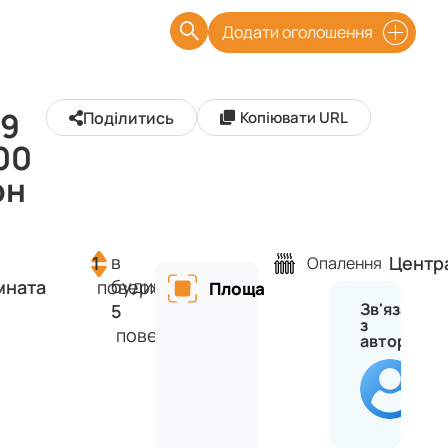
Додати оголошення
 9
Поділитись
Копіювати URL
00
рн
в
1
Центр
Опалення
будинку
мната
поверх
Площа
Зв'язатися
5
з
поверхів
автором
Ан