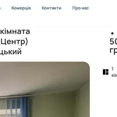
а
Комерція
Контакти
Про нас
 кімната
•
5
 (Центр)
г
цький
1
кі