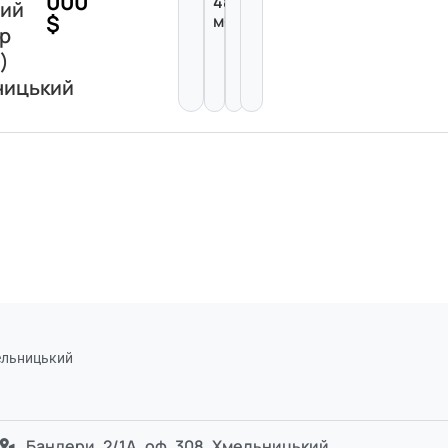
000
48
вий
$
м²
р
)
ницький
мельницький
Бандери, 2/1А, оф. 308, Хмельницький