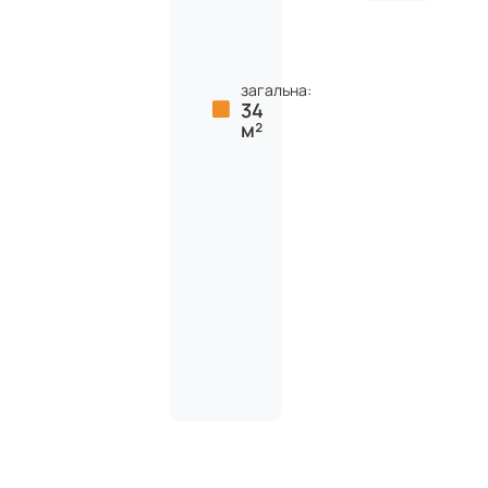
загальна:
34
м²