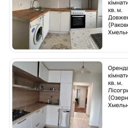
кімнат
кв. м.
Довже
(Раков
Хмель
Оренда
кімнат
кв. м.
Лісогр
(Озерн
Хмель