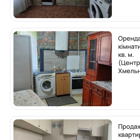
Оренда
кімнат
кв. м.
(Центр
Хмель
Прода
кварти