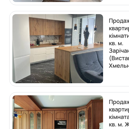
Прода
кварти
кімнат
кв. м.
Заріча
(Виста
Хмель
Прода
кварти
кімнат
кв. м. 