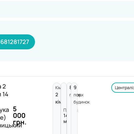
681281727
 2
8
9
Кімнат:
Централі
 14
2
поверх
пов.
кімнати
будинок
5
ука
Площа:
000
14
е)
грн.
м²
ницький