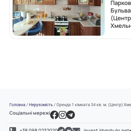
Парко
Бульва
(Центр
Хмель
Головна
/
Нерухомість
/
Оренда 1 кімната 34 кв. м. (Центр) Х
Соціальні мережі
+38 098 0232020
invest.khm@ukr.net