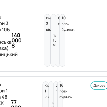
ж
6
10
Кімнат:
ри 3
3
поверх
пов.
и 106
кімнати
будинок
148
Площа:
000
106
нська
$
м²
вка)
ницький
ж
7
16
Кімнат:
Дахове
ри 1
1
поверх
пов.
а 48
кімната
будинок
77
ЖК
Площа: