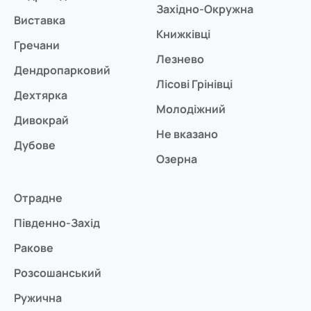
Західно-Окружна
Виставка
Книжківці
Гречани
Лезнево
Дендропарковий
Лісові Грінівці
Дехтярка
Молодіжний
Дивокрай
Не вказано
Дубове
Озерна
Отрадне
Південно-Захід
Ракове
Розсошанський
Ружична