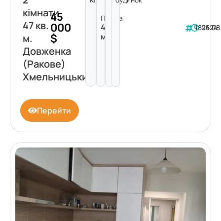
кімнати
45
Площа:
47 кв.
000
47
182424
05.08
$
м²
м.
Довженка
(Ракове)
Хмельницький
Перейти