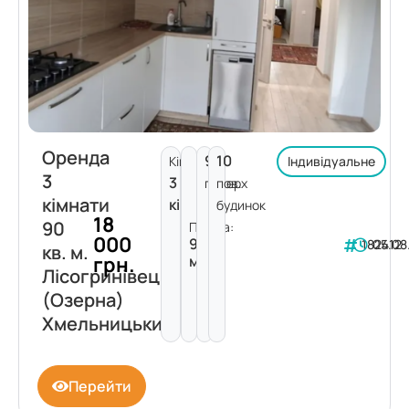
Оренда
9
10
Кімнат:
Індивідуальне
3
3
поверх
пов.
кімнати
кімнати
будинок
18
90
Площа:
000
90
182412
05.08
кв. м.
грн.
м²
Лісогринівецька
(Озерна)
Хмельницький
Перейти