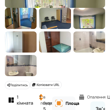
Копіювати URL
Поділитись
1
1
Ц
в
Опалення
кімната
будинку
поверх
Площа
Зв'яз
5