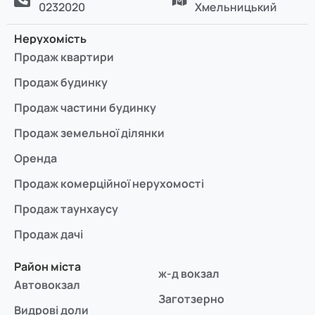
0232020
Хмельницький
Нерухомість
Продаж квартири
Продаж будинку
Продаж частини будинку
Продаж земельної ділянки
Оренда
Продаж комерційної нерухомості
Продаж таунхаусу
Продаж дачі
Район міста
ж-д вокзал
Автовокзал
Заготзерно
Видрові доли