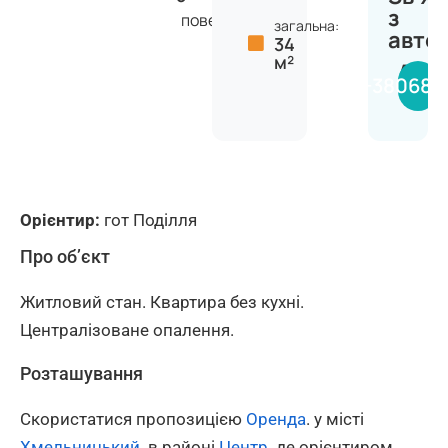
з
поверхів
загальна:
авто
34
м²
Анас
+380681
Орієнтир:
гот Поділля
Про об’єкт
Житловий стан. Квартира без кухні.
Централізоване опалення.
Розташування
Скористатися пропозицією
Оренда
. у місті
Хмельницький
. в районі
Центр
. де орієнтиром