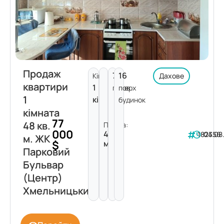
Продаж
7
16
Кімнат:
Дахове
квартири
1
поверх
пов.
1
кімната
будинок
кімната
77
48 кв.
Площа:
000
48
182356
04.08
м. ЖК
$
м²
Парковий
Бульвар
(Центр)
Хмельницький