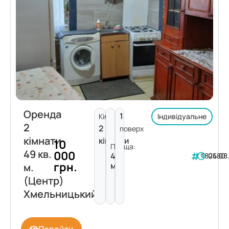
Оренда
1
Кімнат:
Індивідуальне
2
2
поверх
кімнати
кімнати
10
Площа:
49 кв.
000
49
182480
05.08
грн.
м²
м.
(Центр)
Хмельницький
Перейти