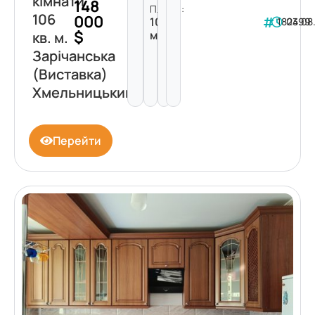
кімнати
148
Площа:
106
000
106
182399
04.08
$
м²
кв. м.
Зарічанська
(Виставка)
Хмельницький
Перейти