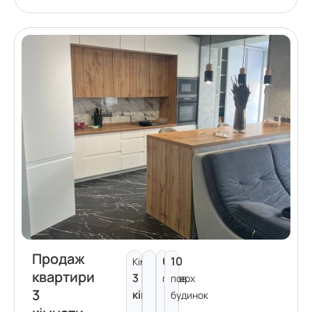
Продаж
6
10
Кімнат:
квартири
3
поверх
пов.
3
кімнати
будинок