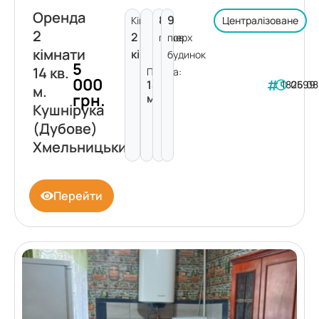
Оренда
8
9
Кімнат:
Централізоване
2
2
поверх
пов.
кімнати
кімнати
будинок
5
14 кв.
Площа:
000
14
182599
06.08
м.
грн.
м²
Кушнірука
(Дубове)
Хмельницький
Перейти