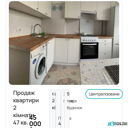
Продаж
3
5
Кімнат:
Централізоване
квартири
2
поверх
пов.
2
кімнати
будинок
кімнати
45
Площа:
47 кв.
000
47
182424
05.08