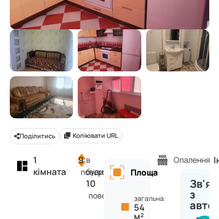
Копіювати URL
Поділитись
1
9
І
в
Опалення
кімната
будинку
поверх
Площа
Зв'яз
10
з
поверхів
загальна:
авто
54
м²