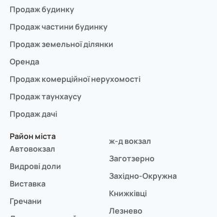
Продаж будинку
Продаж частини будинку
Продаж земельної ділянки
Оренда
Продаж комерційної нерухомості
Продаж таунхаусу
Продаж дачі
Район міста
ж-д вокзал
Автовокзал
Заготзерно
Видрові доли
Західно-Окружна
Виставка
Книжківці
Гречани
Лезнево