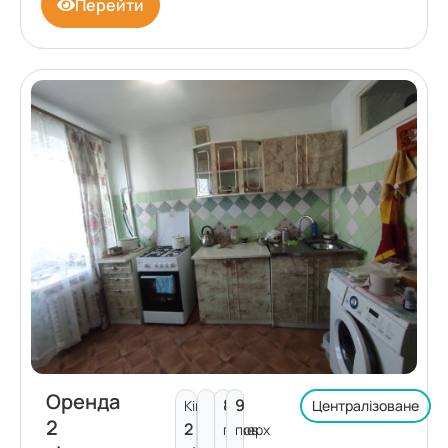
Перейти
Оренда
8
9
Кімнат:
Централізоване
2
2
поверх
пов.