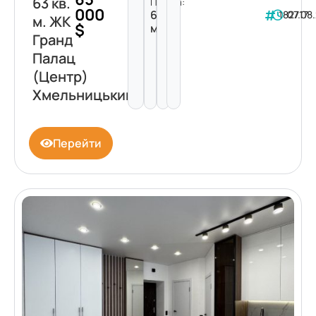
63 кв.
Площа:
000
63
182717
07.08
м. ЖК
$
м²
Гранд
Палац
(Центр)
Хмельницький
Перейти