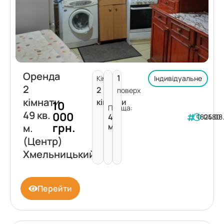
Оренда
1
Кімнат:
Індивідуальне
2
2
поверх
кімнати
кімнати
10
Площа:
49 кв.
000
49
182480
05.08
грн.
м²
м.
(Центр)
Хмельницький
Перейти