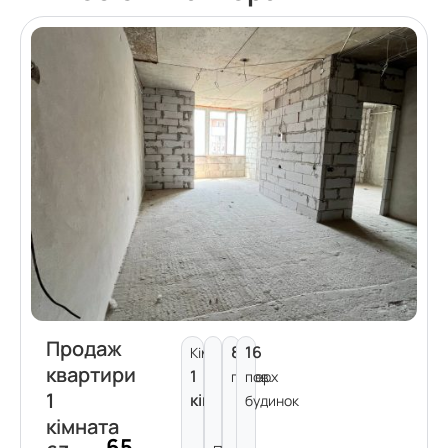
Продаж
8
16
Кімнат:
квартири
1
поверх
пов.
1
кімната
будинок
кімната
65