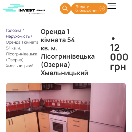
Додати
оголошення
Оренда 1
Головна
/
•
Нерухомість
/
кімната 54
Оренда 1 кімната
12
кв. м.
54 кв. м.
000
Лісогринівецька
Лісогринівецька
(Озерна)
грн
(Озерна)
Хмельницький
Хмельницький