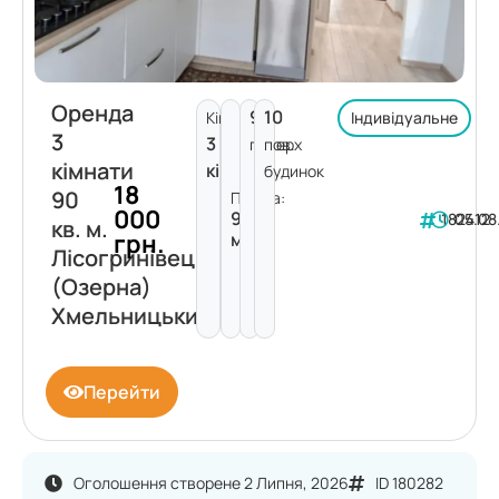
Оренда
9
10
Кімнат:
Індивідуальне
3
3
поверх
пов.
кімнати
кімнати
будинок
18
90
Площа:
000
90
182412
05.08
кв. м.
грн.
м²
Лісогринівецька
(Озерна)
Хмельницький
Перейти
Оголошення створене 2 Липня, 2026
ID 180282