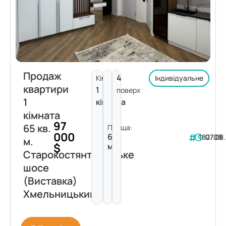
Продаж
4
Кімнат:
Індивідуальне
квартири
1
поверх
1
кімната
кімната
97
65 кв.
Площа:
000
65
182708
07.08
м.
$
м²
Старокостянтинівське
шосе
(Виставка)
Хмельницький