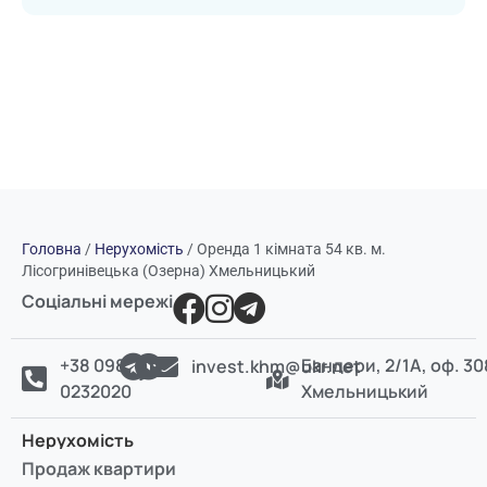
Головна
/
Нерухомість
/
Оренда 1 кімната 54 кв. м.
Лісогринівецька (Озерна) Хмельницький
Соціальні мережі
+38 098
Бандери, 2/1А, оф. 30
invest.khm@ukr.net
0232020
Хмельницький
Нерухомість
Продаж квартири