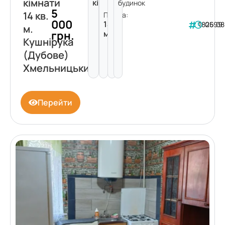
кімнати
кімнати
будинок
5
14 кв.
Площа:
000
14
182599
06.08
м.
грн.
м²
Кушнірука
(Дубове)
Хмельницький
Перейти