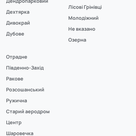
Дендропарковий
Лісові Грінівці
Дехтярка
Молодіжний
Дивокрай
Не вказано
Дубове
Озерна
Отрадне
Південно-Захід
Ракове
Розсошанський
Ружична
Старий аеродром
Центр
Шаровечка