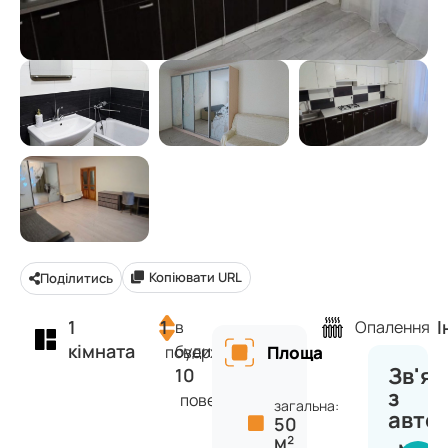
Копіювати URL
Поділитись
1
1
І
в
Опалення
кімната
будинку
поверх
Площа
Зв'яз
10
з
поверхів
загальна:
авто
50
м²