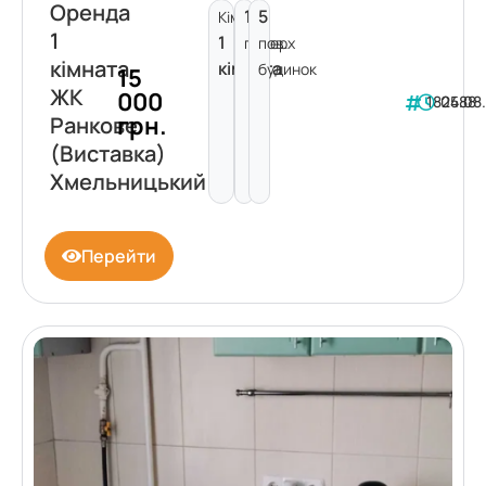
Оренда
1
5
Кімнат:
1
1
поверх
пов.
кімната
кімната
будинок
15
ЖК
000
182488
05.08
грн.
Ранкове
(Виставка)
Хмельницький
Перейти