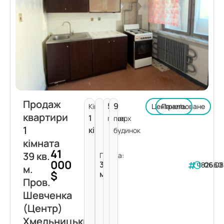
Продаж
5
9
Кімнат:
Централізоване
Панель
квартири
1
поверх
пов.
1
кімната
будинок
кімната
41
39 кв.
Площа:
000
39
182660
06.08
м.
$
м²
Пров.
Шевченка
(Центр)
Хмельницький