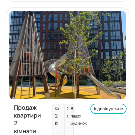
Продаж
2
8
Кімнат:
Індивідуальне
квартири
2
поверх
пов.
2
кімнати
будинок
кімнати