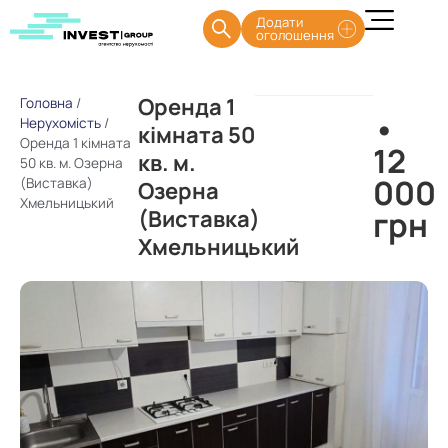
Додати
оголошення
Оренда 1
Головна
/
•
Нерухомість
/
кімната 50
Оренда 1 кімната
12
кв. м.
50 кв. м. Озерна
000
(Виставка)
Озерна
Хмельницький
грн
(Виставка)
Хмельницький