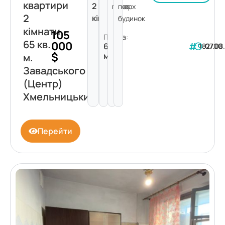
квартири
2
поверх
пов.
2
кімнати
будинок
кімнати
105
Площа:
65 кв.
000
65
182700
07.08
$
м²
м.
Завадського
(Центр)
Хмельницький
Перейти