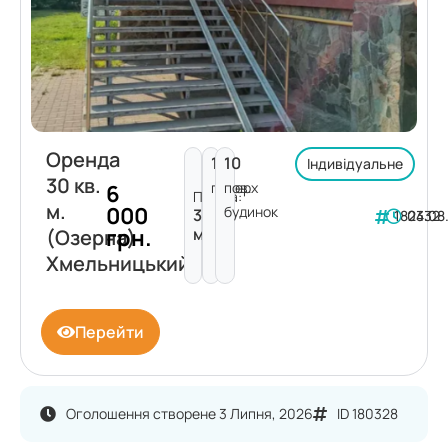
Оренда
1
10
Індивідуальне
30 кв.
поверх
пов.
6
Площа:
м.
000
будинок
30
182332
04.08
грн.
м²
(Озерна)
Хмельницький
Перейти
Оголошення створене 3 Липня, 2026
ID 180328