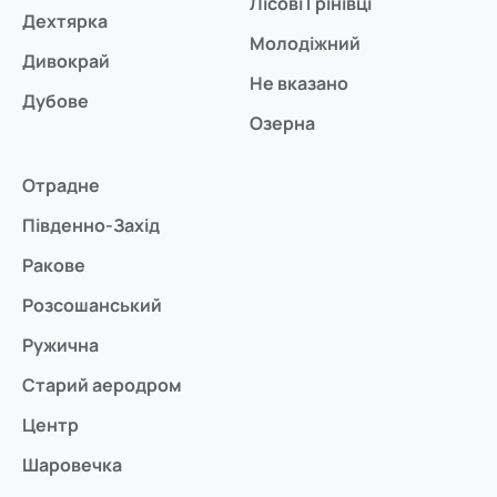
Лісові Грінівці
Дехтярка
Молодіжний
Дивокрай
Не вказано
Дубове
Озерна
Отрадне
Південно-Захід
Ракове
Розсошанський
Ружична
Старий аеродром
Центр
Шаровечка