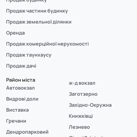
Продаж частини будинку
Продаж земельної ділянки
Оренда
Продаж комерційної нерухомості
Продаж таунхаусу
Продаж дачі
Район міста
ж-д вокзал
Автовокзал
Заготзерно
Видрові доли
Західно-Окружна
Виставка
Книжківці
Гречани
Лезнево
Дендропарковий