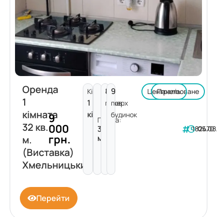
Оренда
8
9
Кімнат:
Централізоване
Панель
1
1
поверх
пов.
кімната
кімната
будинок
9
Площа:
32 кв.
000
32
182470
05.08
грн.
м²
м.
(Виставка)
Хмельницький
Перейти