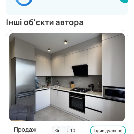
Інші об'єкти автора
Продаж
7
10
Кімнат:
Індивідуальне