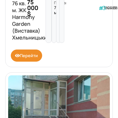
75
76 кв.
Площа:
000
76
182389
04.08
м. ЖК
$
м²
Harmony
Garden
(Виставка)
Хмельницький
Перейти