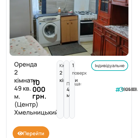
Оренда
1
Кімнат:
Індивідуальне
2
2
поверх
кімнати
кімнати
10
Площа:
49 кв.
000
49
182480
05.08
грн.
м²
м.
(Центр)
Хмельницький
Перейти