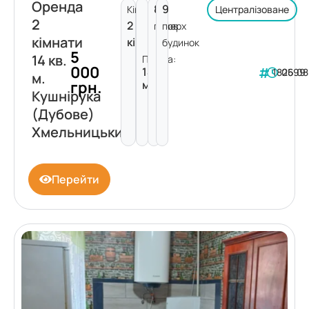
Оренда
8
9
Кімнат:
Централізоване
2
2
поверх
пов.
кімнати
кімнати
будинок
5
14 кв.
Площа:
000
14
182599
06.08
м.
грн.
м²
Кушнірука
(Дубове)
Хмельницький
Перейти