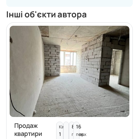
Інші об'єкти автора
Продаж
8
16
Кімнат:
квартири
1
поверх
пов.