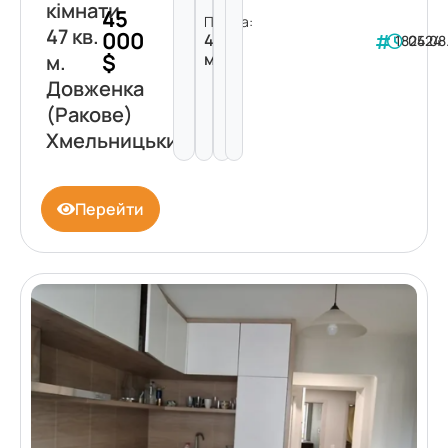
кімнати
45
Площа:
47 кв.
000
47
182424
05.08
$
м²
м.
Довженка
(Ракове)
Хмельницький
Перейти