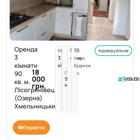
Оренда
9
10
Кімнат:
Індивідуальне
3
3
поверх
пов.
кімнати
кімнати
будинок
18
90
Площа:
000
90
182412
05.08
кв. м.
грн.
м²
Лісогринівецька
(Озерна)
Хмельницький
Перейти