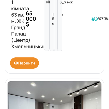
1
кімната
будинок
кімната
65
63 кв.
Площа:
000
63
182717
07.08
м. ЖК
$
м²
Гранд
Палац
(Центр)
Хмельницький
Перейти