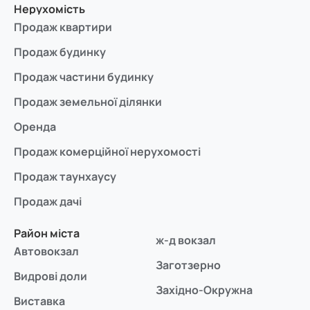
Нерухомість
Продаж квартири
Продаж будинку
Продаж частини будинку
Продаж земельної ділянки
Оренда
Продаж комерційної нерухомості
Продаж таунхаусу
Продаж дачі
Район міста
ж-д вокзал
Автовокзал
Заготзерно
Видрові доли
Західно-Окружна
Виставка