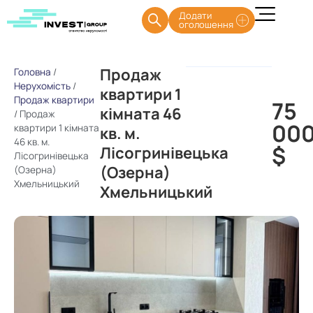
Додати
оголошення
Продаж
Головна
/
Нерухомість
/
квартири 1
Продаж квартири
75
кімната 46
/
Продаж
00
квартири 1 кімната
кв. м.
46 кв. м.
$
Лісогринівецька
Лісогринівецька
(Озерна)
(Озерна)
Хмельницький
Хмельницький