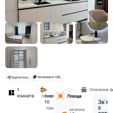
Копіювати URL
Поділитись
1
10
І
в
Опалення
кімната
будинку
поверх
Площа
Зв'яз
10
з
поверхів
загальна: