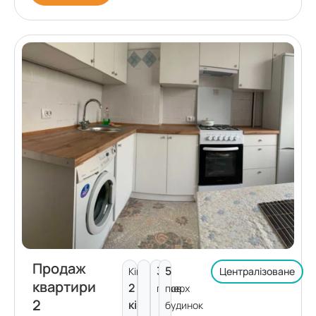
Продаж
3
5
Кімнат:
Централізоване
квартири
2
поверх
пов.
2
кімнати
будинок