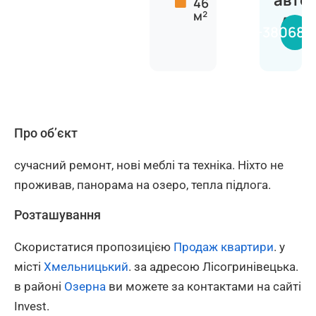
авто
46
м²
Анас
+380681
Про об’єкт
сучасний ремонт, нові меблі та техніка. Ніхто не
проживав, панорама на озеро, тепла підлога.
Розташування
Скористатися пропозицією
Продаж квартири
. у
місті
Хмельницький
. за адресою Лісогринівецька.
в районі
Озерна
ви можете за контактами на сайті
Invest.