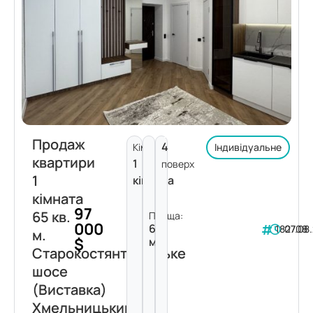
Продаж
4
Кімнат:
Індивідуальне
квартири
1
поверх
1
кімната
кімната
97
65 кв.
Площа:
000
65
182708
07.08
м.
$
м²
Старокостянтинівське
шосе
(Виставка)
Хмельницький