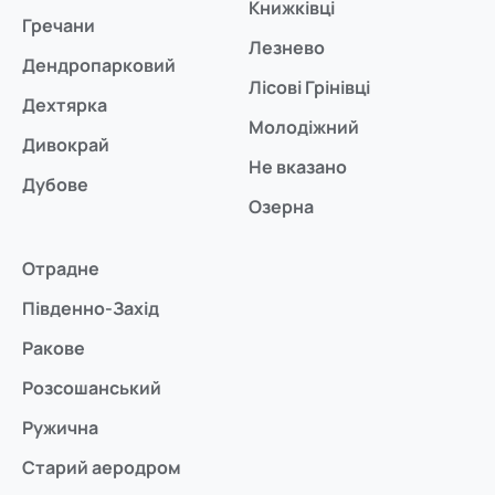
Книжківці
Гречани
Лезнево
Дендропарковий
Лісові Грінівці
Дехтярка
Молодіжний
Дивокрай
Не вказано
Дубове
Озерна
Отрадне
Південно-Захід
Ракове
Розсошанський
Ружична
Старий аеродром