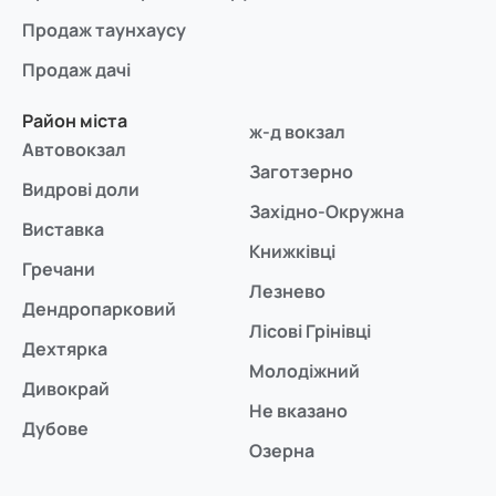
Продаж таунхаусу
Продаж дачі
Район міста
ж-д вокзал
Автовокзал
Заготзерно
Видрові доли
Західно-Окружна
Виставка
Книжківці
Гречани
Лезнево
Дендропарковий
Лісові Грінівці
Дехтярка
Молодіжний
Дивокрай
Не вказано
Дубове
Озерна