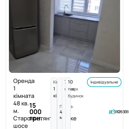
Оренда
7
10
Кімнат:
Індивідуальне
1
1
поверх
пов.
кімната
кімната
будинок
48 кв.
15
Площа:
м.
000
48
182591
06.08
грн.
м²
Старокостянтинівське
шосе