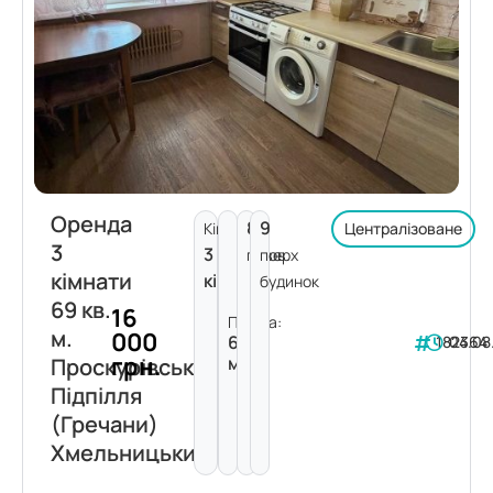
Оренда
8
9
Кімнат:
Централізоване
3
3
поверх
пов.
кімнати
кімнати
будинок
69 кв.
16
Площа:
м.
000
69
182364
04.08
грн.
м²
Проскурівського
Підпілля
(Гречани)
Хмельницький