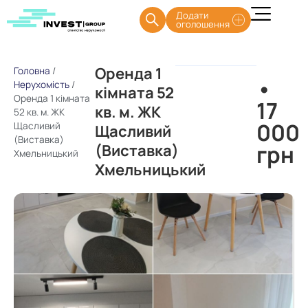
Додати
оголошення
Оренда 1
Головна
/
•
Нерухомість
/
кімната 52
Оренда 1 кімната
17
кв. м. ЖК
52 кв. м. ЖК
000
Щасливий
Щасливий
(Виставка)
грн
(Виставка)
Хмельницький
Хмельницький