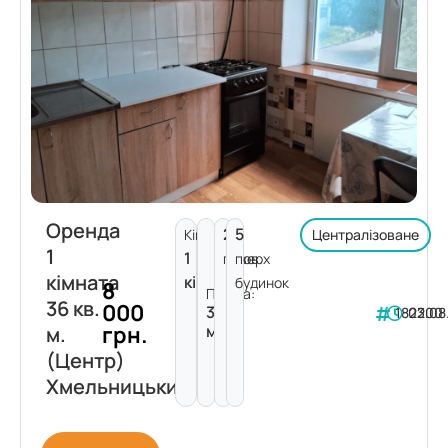
Оренда
2
5
Кімнат:
Централізоване
1
1
поверх
пов.
кімната
кімната
будинок
8
Площа:
36 кв.
000
36
182200
03.08
грн.
м²
м.
(Центр)
Хмельницький