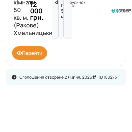
кімнати
кімнати
будинок
12
Площа:
50
000
50
182083
30.07
грн.
м²
кв. м.
(Ракове)
Хмельницький
Перейти
Оголошення створене 2 Липня, 2026
ID 180273