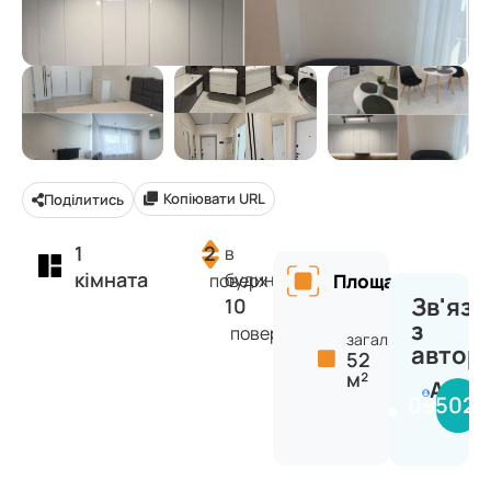
Копіювати URL
Поділитись
1
2
в
кімната
будинку
поверх
Площа
Зв'яза
10
з
поверхів
загальна:
автор
52
м²
Аліна
095020