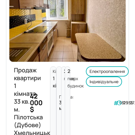
Продаж
2
2
Кімнат:
Електроопалення
квартири
1
поверх
пов.
Індивідуальне
1
кімната
будинок
кімната
42
Площа:
33 кв.
000
33
181955
29.07
$
м²
м.
Пілотська
(Дубове)
Хмельницький