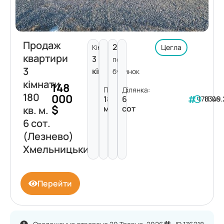
Продаж
2
Кімнат:
Цегла
квартири
3
пов.
3
кімнати
будинок
кімнати
148
Площа:
Ділянка:
180
000
180
6
178349
11.06
$
м²
сот
кв. м.
6 сот.
(Лезнево)
Хмельницький
Перейти