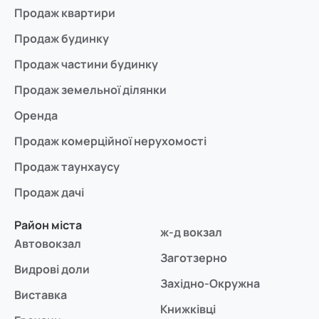
Продаж квартири
Продаж будинку
Продаж частини будинку
Продаж земельної ділянки
Оренда
Продаж комерційної нерухомості
Продаж таунхаусу
Продаж дачі
Район міста
ж-д вокзал
Автовокзал
Заготзерно
Видрові доли
Західно-Окружна
Виставка
Книжківці