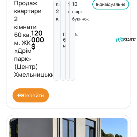
Продаж
9
10
Кімнат:
Індивідуальне
квартири
2
поверх
пов.
2
кімнати
будинок
кімнати
120
60 кв.
Площа:
000
60
181461
22.07
м. ЖК
$
м²
«Дрім
парк»
(Центр)
Хмельницький
Перейти