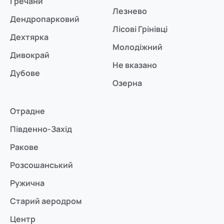
Гречани
Лезнево
Дендропарковий
Лісові Грінівці
Дехтярка
Молодіжний
Дивокрай
Не вказано
Дубове
Озерна
Отрадне
Південно-Захід
Ракове
Розсошанський
Ружична
Старий аеродром
Центр