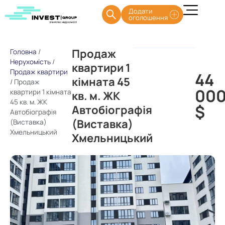
Додати
оголошення
Продаж
Головна
/
Нерухомість
/
квартири 1
Продаж квартири
44
кімната 45
/
Продаж
00
квартири 1 кімната
кв. м. ЖК
45 кв. м. ЖК
$
Автобіографія
Автобіографія
(Виставка)
(Виставка)
Хмельницький
Хмельницький