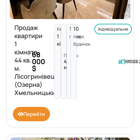
Продаж
10
10
Кімнат:
Індивідуальне
квартири
1
поверх
пов.
1
кімната
будинок
кімната
68
Площа:
44 кв.
000
44
181025
17.07
$
м²
м.
Лісогринівецька
(Озерна)
Хмельницький
Перейти