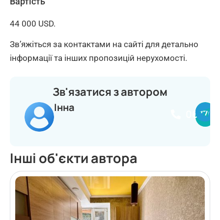
Вартість
44 000 USD.
Зв’яжіться за контактами на сайті для детально
інформації та інших пропозицій нерухомості.
Зв'язатися з автором
Інна
067703
Інші об'єкти автора