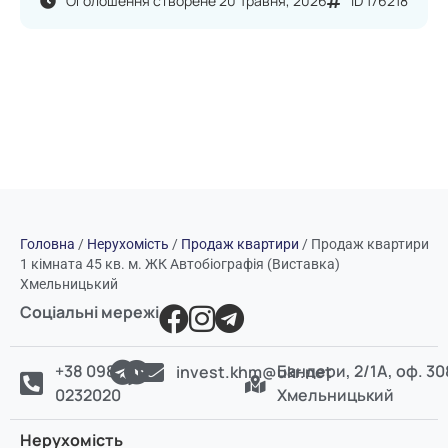
Оголошення створене 20 Травня, 2026
ID 176218
Головна
/
Нерухомість
/
Продаж квартири
/
Продаж квартири
1 кімната 45 кв. м. ЖК Автобіографія (Виставка)
Хмельницький
Соціальні мережі
+38 098
Бандери, 2/1А, оф. 30
invest.khm@ukr.net
0232020
Хмельницький
Нерухомість