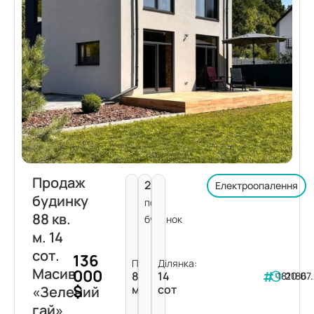
Продаж
2
Електроопалення
будинку
пов.
88 кв.
будинок
м. 14
сот.
136
Площа:
Ділянка:
Масив
000
88
14
181186
20.07
$
м²
сот
«Зелений
гай»