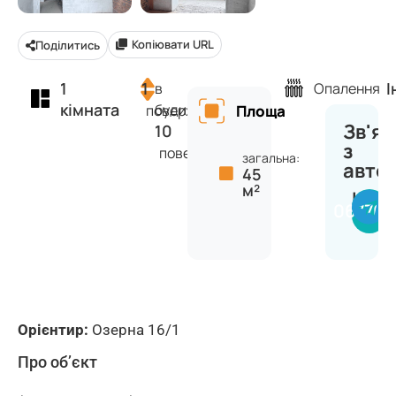
Копіювати URL
Поділитись
1
1
І
в
Опалення
кімната
будинку
поверх
Площа
Зв'яз
10
з
поверхів
загальна:
авто
45
м²
Інна
067703
Орієнтир:
Озерна 16/1
Про об’єкт