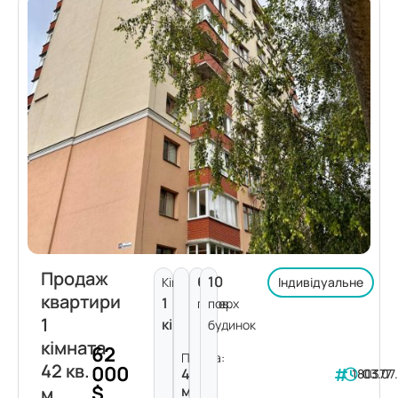
Продаж
6
10
Кімнат:
Індивідуальне
квартири
1
поверх
пов.
1
кімната
будинок
кімната
62
Площа:
42 кв.
000
42
180377
03.07
$
м²
м.