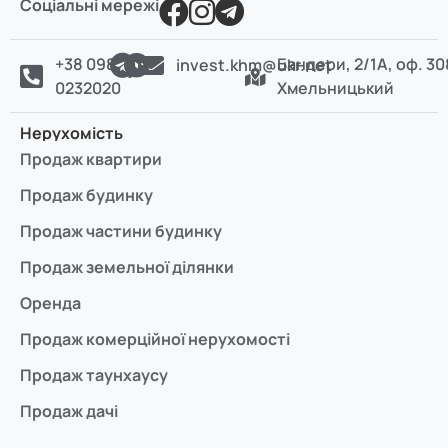
Соціальні мережі
Поверховість
10
(1)
+38 098
Бандери, 2/1А, оф. 30
invest.khm@ukr.net
Опалення
Індивідуальне
(1)
0232020
Хмельницький
Матеріал
Цегла
(1)
Нерухомість
Продаж квартири
Продаж будинку
Продаж частини будинку
Продаж земельної ділянки
Оренда
Продаж комерційної нерухомості
Продаж таунхаусу
Продаж дачі