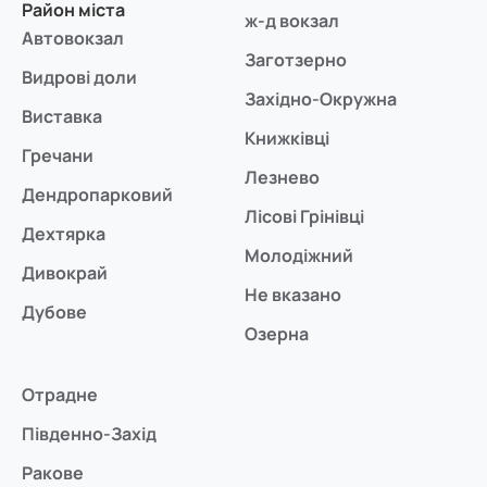
Район міста
ж-д вокзал
Автовокзал
Заготзерно
Видрові доли
Західно-Окружна
Виставка
Книжківці
Гречани
Лезнево
Дендропарковий
Лісові Грінівці
Дехтярка
Молодіжний
Дивокрай
Не вказано
Дубове
Озерна
Отрадне
Південно-Захід
Ракове