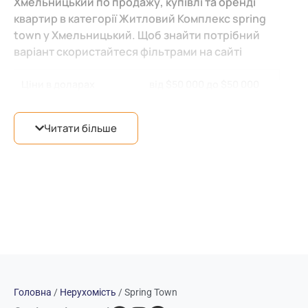
Хмельницький по продажу, купівлі та оренді
квартир в категорії Житловий Комплекс spring
town у Хмельницький. Щоб знайти потрібний
варіант скористайтеся фільтрами на сайті
Ціни в доларах
від $50 000 до $50 000
Місто
Хмельницький
(1)
Читати більше
Район міста
Виставка
(1)
Категорія нерухомості
Продаж квартири
(1)
Новобудова після
Тип нерухомості
будівельників
(1)
Продавець
Власник
(1)
Кількість кімнат
2 кімнати
(1)
Головна
/
Нерухомість
/
Spring Town
Поверх
6
(1)