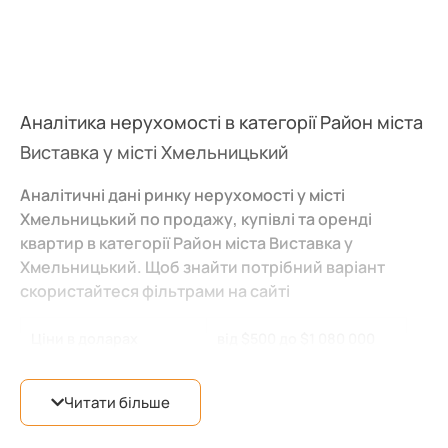
Аналітика нерухомості в категорії Район міста
Виставка у місті Хмельницький
Аналітичні дані ринку нерухомості у місті
Хмельницький по продажу, купівлі та оренді
квартир в категорії Район міста Виставка у
Хмельницький. Щоб знайти потрібний варіант
скористайтеся фільтрами на сайті
Ціни в доларах
від $500 до $1 080 000
від 3 500 грн. до 30 000
Ціни в гривнях
Читати більше
грн.
Місто
Хмельницький
(580)