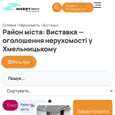
Додати
оголошення
Головна
/
Нерухомість
/
Виставка
Район міста: Виставка —
оголошення нерухомості у
Хмельницькому
Фільтри
×
Район
Очистити фільтри
Виставка
міста
:
Завантажити