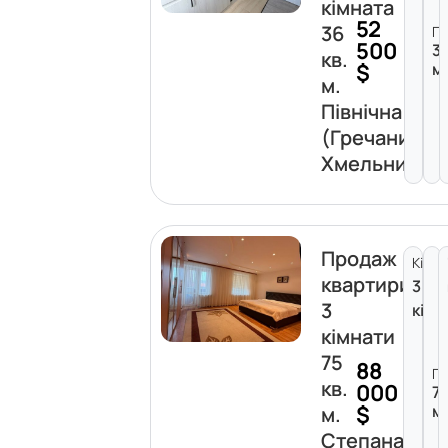
кімната
52
36
П
500
3
кв.
$
м
м.
Північна
(Гречани)
Хмельницьк
Продаж
Кімна
квартири
3
3
кімн
кімнати
75
88
П
кв.
000
7
$
м
м.
Степана