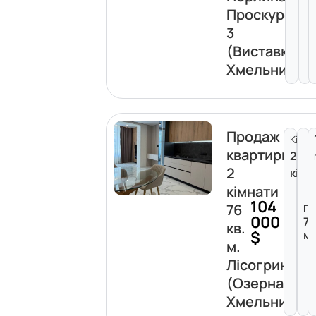
Проскурова
3
(Виставка)
Хмельницьк
Продаж
Кімна
квартири
2
2
кімн
кімнати
104
76
Пл
000
7
кв.
$
м
м.
Лісогриніве
(Озерна)
Хмельницьк