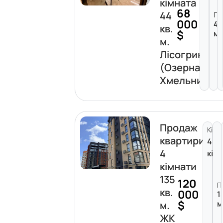
кімната
68
44
Пл
000
4
кв.
$
м²
м.
Лісогриніве
(Озерна)
Хмельницьк
Продаж
Кімн
квартири
4
4
кім
кімнати
135
120
П
кв.
000
1
$
м
м.
ЖК