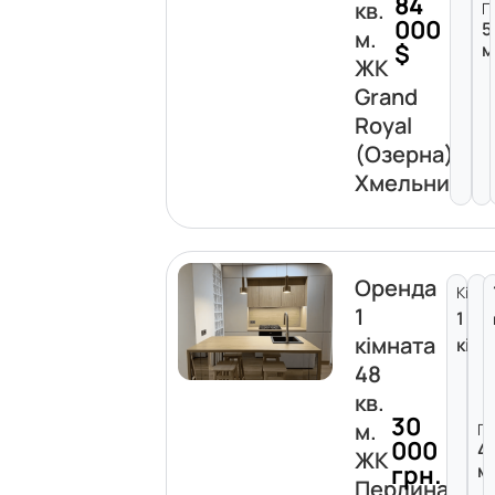
84
кв.
П
000
5
м.
$
м
ЖК
Grand
Royal
(Озерна)
Хмельницьк
Оренда
Кімна
1
1
кімната
кімн
48
кв.
30
м.
Пл
000
4
ЖК
грн.
м
Перлина