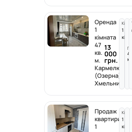
Оренда
Кімна
1
1
кімната
кімн
47
13
Пл
кв.
000
4
грн.
м
м.
Кармелюка
(Озерна)
Хмельницьк
Продаж
Кімна
квартири
1
1
кімн