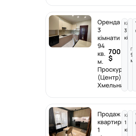
Оренда
Кімна
3
3
кімнати
кімн
94
Пл
700
кв.
9
$
м²
м.
Проскурівсь
(Центр)
Хмельницьк
Продаж
Кімна
квартири
1
1
кімн