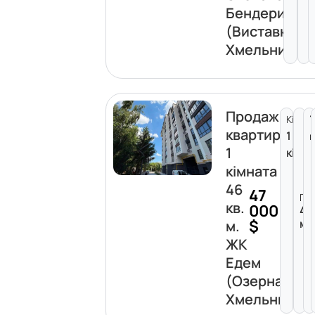
Бендери
(Виставка)
Хмельницьк
Продаж
Кімна
квартири
1
1
кімн
кімната
46
47
Пл
кв.
000
46
$
м²
м.
ЖК
Едем
(Озерна)
Хмельницьк