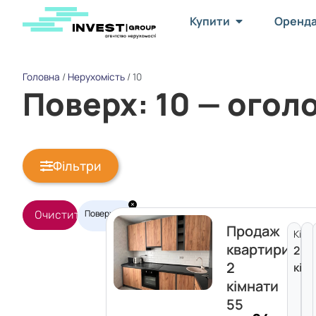
Купити
Оренд
Головна
/
Нерухомість
/
10
Поверх: 10 — ого
Фільтри
×
Поверх
:
Очистити фільтри
10
Продаж
Кімн
квартири
2
2
кім
кімнати
55