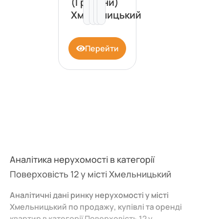
(Гречани)
Хмельницький
Перейти
Аналітика нерухомості в категорії
Поверховість 12 у місті Хмельницький
Аналітичні дані ринку нерухомості у місті
Хмельницький по продажу, купівлі та оренді
квартир в категорії Поверховість 12 у