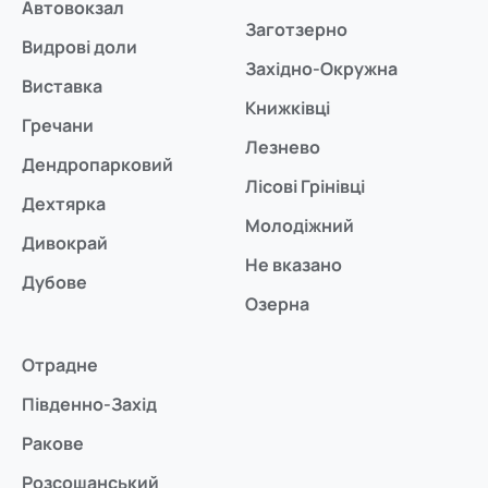
Автовокзал
Заготзерно
Видрові доли
Західно-Окружна
Виставка
Книжківці
Гречани
Лезнево
Дендропарковий
Лісові Грінівці
Дехтярка
Молодіжний
Дивокрай
Не вказано
Дубове
Озерна
Отрадне
Південно-Захід
Ракове
Розсошанський