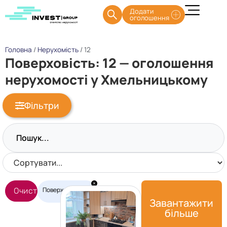
Додати
оголошення
Головна
/
Нерухомість
/
12
Поверховість: 12 — оголошення
нерухомості у Хмельницькому
Фільтри
×
Поверховість
:
Очистити фільтри
12
Завантажити
більше