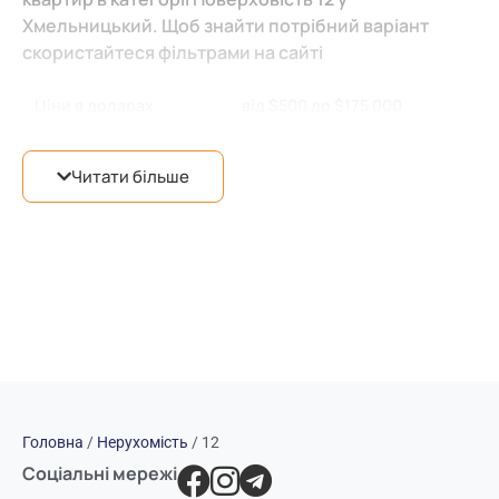
Хмельницький. Щоб знайти потрібний варіант
скористайтеся фільтрами на сайті
Ціни в доларах
від $500 до $175 000
від 12 500 грн. до 20 000
Ціни в гривнях
Читати більше
грн.
Місто
Хмельницький
(23)
Озерна
(14),
Виставка
Район міста
(4),
Центр
(3),
Гречани
(1),
Південно-Захід
(1)
Житловий Комплекс
Avila City
(1)
Продаж квартири
(16),
Категорія нерухомості
Оренда
(7)
Головна
/
Нерухомість
/
12
Соціальні мережі
Новобудова з ремонтом