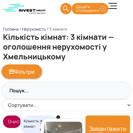
Додати
оголошення
Головна
/
Нерухомість
/
3 кімнати
Кількість кімнат: 3 кімнати —
оголошення нерухомості у
Хмельницькому
Фільтри
×
Кількість
Очистити фільтри
3
кімнат
:
Завантажити
кімнати