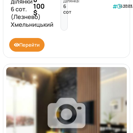
ділянки
Ділянка:
100
6
162073
17.0
6 сот.
$
сот
(Лезнево)
Хмельницький
Перейти