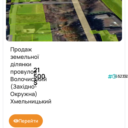
Продаж
земельної
ділянки
21
провулок
500
165739
12.0
Волочиський
$
(Західно-
Окружна)
Хмельницький
Перейти