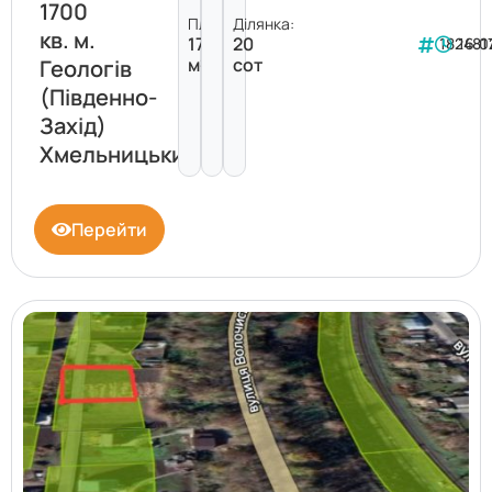
1700
Площа:
Ділянка:
кв. м.
1700
20
182481
16.0
м²
сот
Геологів
(Південно-
Захід)
Хмельницький
Перейти