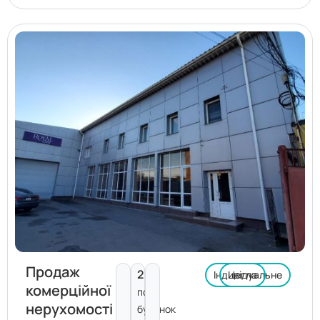
Продаж
2
Індивідуальне
Цегла
комерційної
пов.
нерухомості
будинок