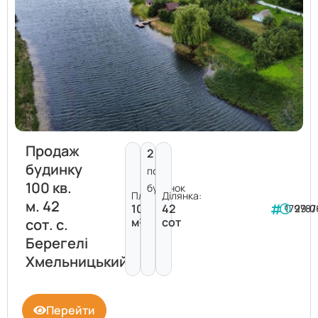
Продаж
2
будинку
пов.
100 кв.
будинок
Площа:
Ділянка:
м. 42
100
42
179787
29.0
м²
сот
сот. с.
Берегелі
Хмельницький
Перейти