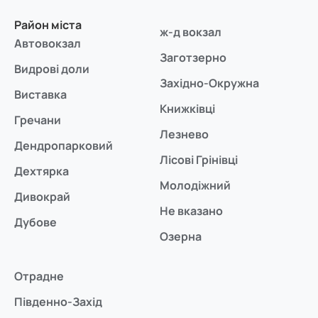
Район міста
ж-д вокзал
Автовокзал
Заготзерно
Видрові доли
Західно-Окружна
Виставка
Книжківці
Гречани
Лезнево
Дендропарковий
Лісові Грінівці
Дехтярка
Молодіжний
Дивокрай
Не вказано
Дубове
Озерна
Отрадне
Південно-Захід