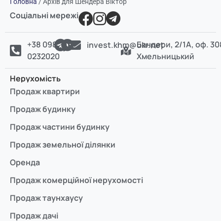
Головна
/
Архів для Шендера Віктор
Соціальні мережі
+38 098
Бандери, 2/1А, оф. 30
invest.khm@ukr.net
0232020
Хмельницький
Нерухомість
Продаж квартири
Продаж будинку
Продаж частини будинку
Продаж земельної ділянки
Оренда
Продаж комерційної нерухомості
Продаж таунхаусу
Продаж дачі