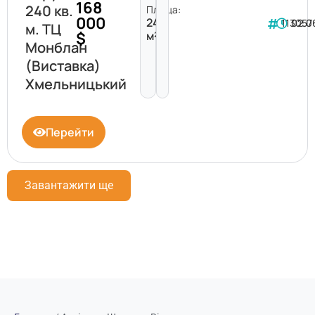
168
240 кв.
Площа:
000
240
113057
02.0
м. ТЦ
$
м²
Монблан
(Виставка)
Хмельницький
Перейти
Завантажити ще