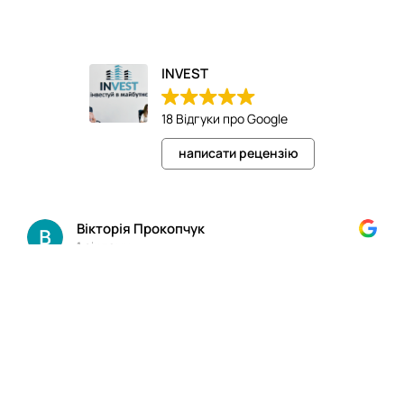
INVEST
18 Відгуки про Google
написати рецензію
Вікторія Прокопчук
1 рік тому
Щиро рекомендую агенство нерухомості INVEST,
особливо спеціаліста Федорченко Миколу, який з
розумінням, позитивом, професіоналізмом і легкістю
підходить до справи. Він допоміг нам швидко та
комфортно реалізувати задуми з продажем нашої
Читати далі
квартири та в придбанні нової! Бажаю вам побільше