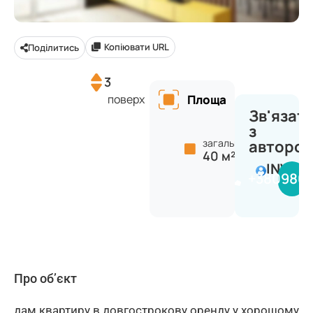
Копіювати URL
Поділитись
3
поверх
Площа
Зв'язат
з
загальна:
авторо
40 м²
INVES
+380980
Про об’єкт
дам квартиру в довгострокову оренду у хорошому