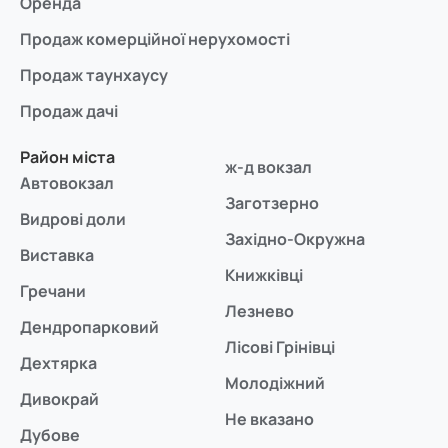
Оренда
Продаж комерційної нерухомості
Продаж таунхаусу
Продаж дачі
Район міста
ж-д вокзал
Автовокзал
Заготзерно
Видрові доли
Західно-Окружна
Виставка
Книжківці
Гречани
Лезнево
Дендропарковий
Лісові Грінівці
Дехтярка
Молодіжний
Дивокрай
Не вказано
Дубове