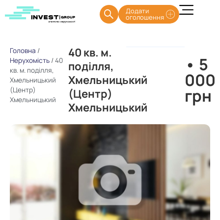
Додати
оголошення
40 кв. м.
Головна
/
• 5
Нерухомість
/
40
поділля,
кв. м. поділля,
000
Хмельницький
Хмельницький
грн
(Центр)
(Центр)
Хмельницький
Хмельницький