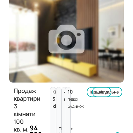
Продаж
4
10
Кімнат:
Індивідуальне
Цегла
квартири
3
поверх
пов.
3
кімнати
будинок
кімнати
100
94
кв. м.
Площа: