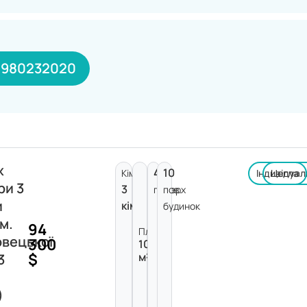
0980232020
ж
4
10
Кімнат:
Індивідуал
Цегла
ри 3
3
поверх
пов.
и
кімнати
будинок
 м.
94
Площа:
вецької
300
100
$
м²
3
)