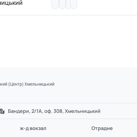
ницький
ький (Центр) Хмельницький
Бандери, 2/1А, оф. 308, Хмельницький
ж-д вокзал
Отрадне