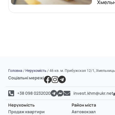
Хмель
Головна
/
Нерухомість
/
46 кв. м. Прибужская 12/1, Хмельниц
Соціальні мережі
+38 098 0232020
invest.khm@ukr.net
Нерухомість
Район міста
Продаж квартири
Автовокзал