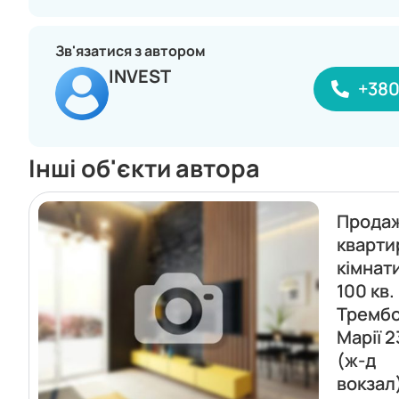
Зв'язатися з автором
INVEST
+38
Інші об'єкти автора
Прода
кварти
кімнат
100 кв.
Трембо
Марії 2
(ж-д
вокзал