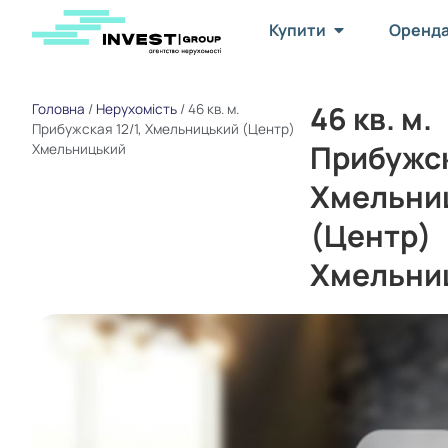
Купити
Оренд
46 кв. м.
Головна
/
Нерухомість
/
46 кв. м.
Прибужская 12/1, Хмельницький (Центр)
Прибужск
Хмельницький
Хмельни
(Центр)
Хмельни