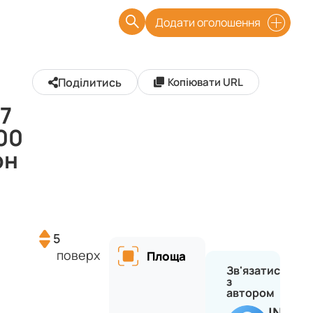
Додати оголошення
Поділитись
Копіювати URL
 7
00
рн
5
поверх
Площа
Зв'язатися
з
автором
INVES