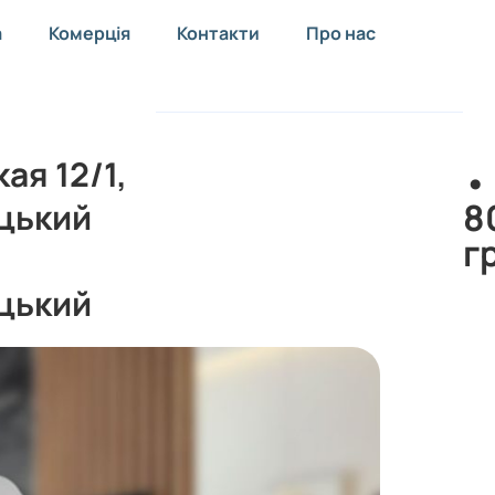
а
Комерція
Контакти
Про нас
ая 12/1,
•
8
цький
г
цький