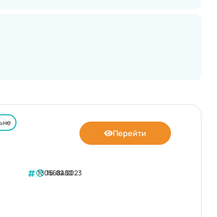
ьне
Перейти
130568480
16.02.2023