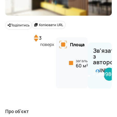
Копіювати URL
Поділитись
3
поверх
Площа
Зв'язат
з
загальна:
авторо
60 м²
INVES
+380980
Про об’єкт