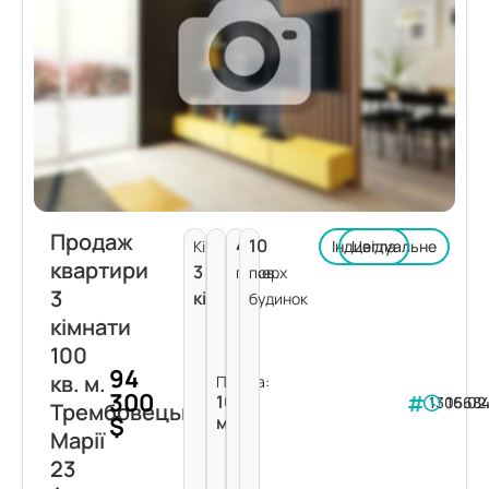
Продаж
4
10
Кімнат:
Індивідуальне
Цегла
квартири
3
поверх
пов.
3
кімнати
будинок
кімнати
100
94
кв. м.
Площа:
300
100
130568
16.02
Трембовецької
$
м²
Марії
23