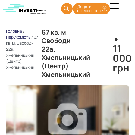
Додати
оголошення
67 кв. м.
Головна
/
•
Нерухомість
/
67
Свободи
кв. м. Свободи
11
22а,
22а,
000
Хмельницький
Хмельницький
(Центр)
грн
(Центр)
Хмельницький
Хмельницький