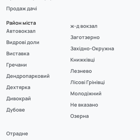
Продаж дачі
Район міста
ж-д вокзал
Автовокзал
Заготзерно
Видрові доли
Західно-Окружна
Виставка
Книжківці
Гречани
Лезнево
Дендропарковий
Лісові Грінівці
Дехтярка
Молодіжний
Дивокрай
Не вказано
Дубове
Озерна
Отрадне