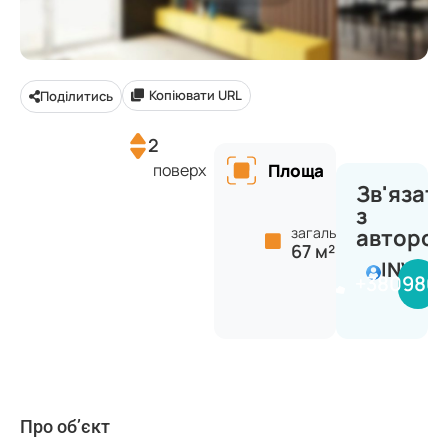
Копіювати URL
Поділитись
2
поверх
Площа
Зв'язат
з
загальна:
авторо
67 м²
INVES
+380980
Про об’єкт