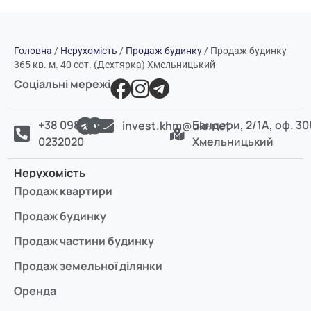
Головна
/
Нерухомість
/
Продаж будинку
/
Продаж будинку
365 кв. м. 40 сот. (Дехтярка) Хмельницький
Соціальні мережі
+38 098
Бандери, 2/1А, оф. 30
invest.khm@ukr.net
0232020
Хмельницький
Нерухомість
Продаж квартири
Продаж будинку
Продаж частини будинку
Продаж земельної ділянки
Оренда