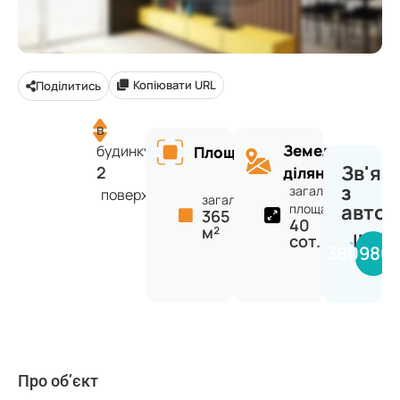
Копіювати URL
Поділитись
в
Земельна
будинку
Площа
Зв'яз
2
ділянка
з
загальна
поверхів
загальна:
авто
площа:
365
40
м²
INVE
сот.
+380980
Про об’єкт