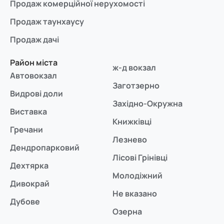
Продаж комерційної нерухомості
Продаж таунхаусу
Продаж дачі
Район міста
ж-д вокзал
Автовокзал
Заготзерно
Видрові доли
Західно-Окружна
Виставка
Книжківці
Гречани
Лезнево
Дендропарковий
Лісові Грінівці
Дехтярка
Молодіжний
Дивокрай
Не вказано
Дубове
Озерна