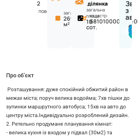
Зв'
2
ділянка
з
загальна
поверхів
загальна:
кадастр:
ав
площа:
269
6810100000:27:0
10
м²
Се
сот.
0971
Про об’єкт
Розташування: дуже спокійний обжитий район в
межах міста; поруч велика водойма; 7хв пішки до
зупинки маршрутного автобуса; 15хв на авто до
центру міста.Індивідуально розроблений дизайн.
2. Ретельно продумане планування кімнат:
- велика кухня із входом у підвал (30м2) та