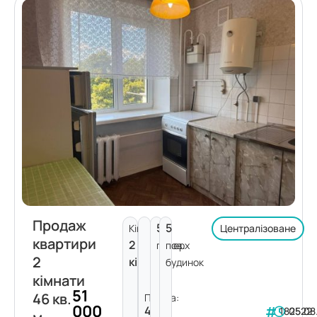
Продаж
5
5
Кімнат:
Централізоване
квартири
2
поверх
пов.
2
кімнати
будинок
кімнати
51
46 кв.
Площа:
000
46
182522
05.08