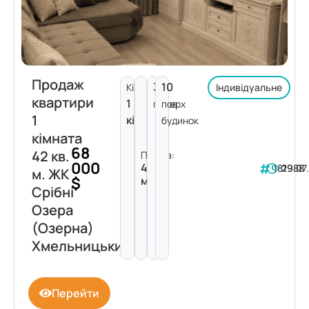
Продаж
3
10
Кімнат:
Індивідуальне
квартири
1
поверх
пов.
1
кімната
будинок
кімната
68
42 кв.
Площа:
000
42
181988
29.07
м. ЖК
$
м²
Срібні
Озера
(Озерна)
Хмельницький
Перейти