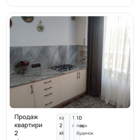
Продаж
1
10
Кімнат:
квартири
2
поверх
пов.
2
кімнати
будинок