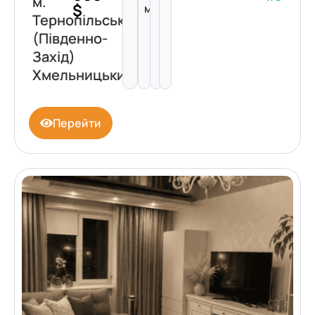
м.
$
м²
Тернопільська
(Південно-
Захід)
Хмельницький
Перейти