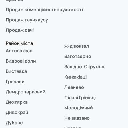
Продаж комерційної нерухомості
Продаж таунхаусу
Продаж дачі
Район міста
ж-д вокзал
Автовокзал
Заготзерно
Видрові доли
Західно-Окружна
Виставка
Книжківці
Гречани
Лезнево
Дендропарковий
Лісові Грінівці
Дехтярка
Молодіжний
Дивокрай
Не вказано
Дубове