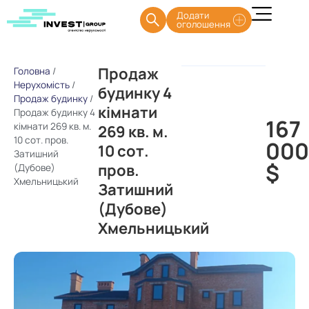
Додати
оголошення
Продаж
Головна
/
Нерухомість
/
будинку 4
Продаж будинку
/
кімнати
Продаж будинку 4
167
кімнати 269 кв. м.
269 кв. м.
10 сот. пров.
000
10 сот.
Затишний
$
пров.
(Дубове)
Хмельницький
Затишний
(Дубове)
Хмельницький