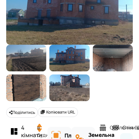
Копіювати URL
Поділитись
4
І
в
Опалення
Стіни
кімнати
Земельна
будинку
Площа