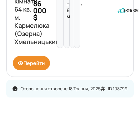
кімнати
86
Площа:
64 кв.
000
64
181633
24.07
$
м²
м.
Кармелюка
(Озерна)
Хмельницький
Перейти
Оголошення створене 18 Травня, 2025
ID 108799