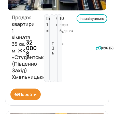
Продаж
6
10
Кімнат:
Індивідуальне
квартири
1
поверх
пов.
1
кімната
будинок
кімната
32
35 кв.
Площа:
000
35
182607
06.08
м. ЖК
$
м²
«Студентський»
(Південно-
Захід)
Хмельницький
Перейти