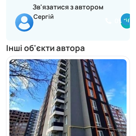
Зв'язатися з автором
Сергій
097164
Інші об'єкти автора