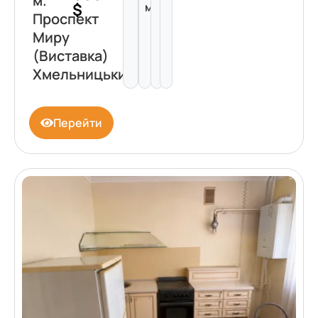
м.
$
м²
Проспект
Миру
(Виставка)
Хмельницький
Перейти