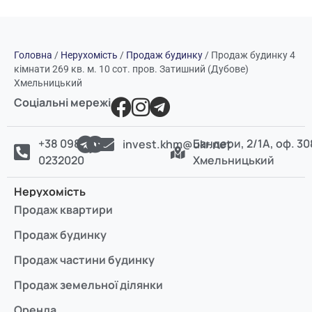
Головна
/
Нерухомість
/
Продаж будинку
/
Продаж будинку 4
кімнати 269 кв. м. 10 сот. пров. Затишний (Дубове)
Хмельницький
Соціальні мережі
+38 098
Бандери, 2/1А, оф. 30
invest.khm@ukr.net
0232020
Хмельницький
Нерухомість
Продаж квартири
Продаж будинку
Продаж частини будинку
Продаж земельної ділянки
Оренда