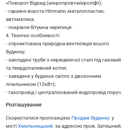
«Поворот-Відкид (мікропров+мікроліфт);
- гаражні ворота Hörmann, маталопластик,
автоматика;
- покрівля бітумна черепиця.
4. Технічні особливості:
- спроектована природна вентиляція всього
будинку;
- закладені труби з нержавіючої сталі під газовий
та твердопаливний котли;
- заведене у будинок світло з двозонним
лічильником (12кВт);
- газопровід і централізований водопровід поруч.
Розташування
Скористатися пропозицією
Продаж будинку
. у
місті
Хмельницький
. за адресою пров. Затишний.