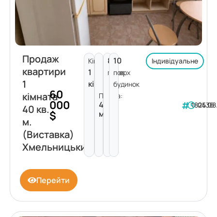
Продаж
8
10
Кімнат:
Індивідуальне
квартири
1
поверх
пов.
1
кімната
будинок
60
кімната
Площа:
000
40
182436
05.08
40 кв.
$
м²
м.
(Виставка)
Хмельницький
Перейти