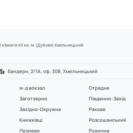
 кімнати 65 кв. м. (Дубове) Хмельницький
Бандери, 2/1А, оф. 308, Хмельницький
ж-д вокзал
Отрадне
Заготзерно
Південно-Захід
Західно-Окружна
Ракове
Книжківці
Розсошанський
Лезнево
Ружична