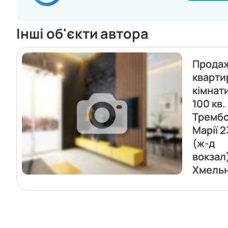
Інші об'єкти автора
Прода
кварти
кімнат
100 кв.
Трембо
Марії 2
(ж-д
вокзал
Хмель