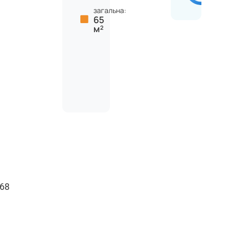
загальна:
65
м²
068