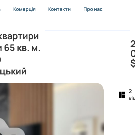
а
Комерція
Контакти
Про нас
квартири
 65 кв. м.
)
цький
2
кі