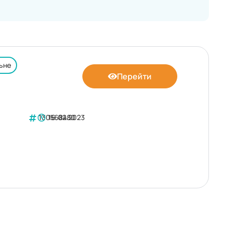
ьне
Перейти
130568480
16.02.2023