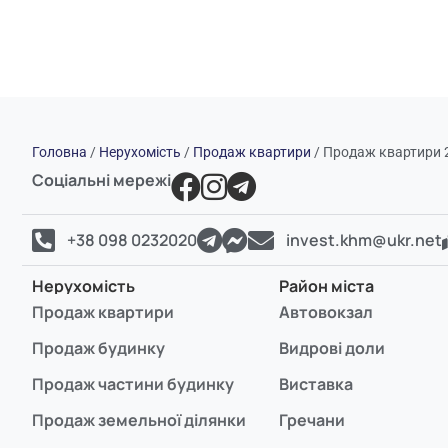
Головна
/
Нерухомість
/
Продаж квартири
/
Продаж квартири 2
Соціальні мережі
+38 098 0232020
invest.khm@ukr.net
Нерухомість
Район міста
Продаж квартири
Автовокзал
Продаж будинку
Видрові доли
Продаж частини будинку
Виставка
Продаж земельної ділянки
Гречани