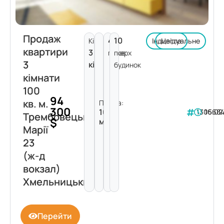
Продаж
4
10
Кімнат:
Індивідуальне
Цегла
квартири
3
поверх
пов.
3
кімнати
будинок
кімнати
100
94
кв. м.
Площа:
300
100
130568
16.02
Трембовецької
$
м²
Марії
23
(ж-д
вокзал)
Хмельницький
Перейти