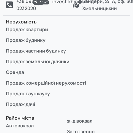
+38 098
Бандери, 2/1А, оф. 30
invest.khm@ukr.net
0232020
Хмельницький
Нерухомість
Продаж квартири
Продаж будинку
Продаж частини будинку
Продаж земельної ділянки
Оренда
Продаж комерційної нерухомості
Продаж таунхаусу
Продаж дачі
Район міста
ж-д вокзал
Автовокзал
Заготзерно