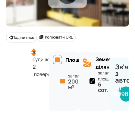
Копіювати URL
Поділитись
в
Земельна
будинку
Площа
Зв'яз
2
ділянка
з
загальна
поверхів
загальна:
авто
площа:
200
6
м²
INVE
сот.
+380980