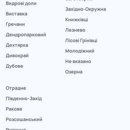
Видрові доли
Західно-Окружна
Виставка
Книжківці
Гречани
Лезнево
Дендропарковий
Лісові Грінівці
Дехтярка
Молодіжний
Дивокрай
Не вказано
Дубове
Озерна
Отрадне
Південно-Захід
Ракове
Розсошанський
Ружична