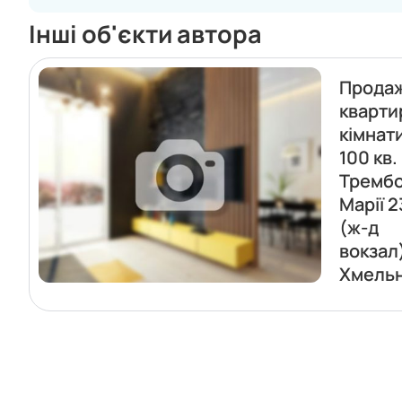
Інші об'єкти автора
Прода
кварти
кімнат
100 кв.
Трембо
Марії 2
(ж-д
вокзал
Хмель