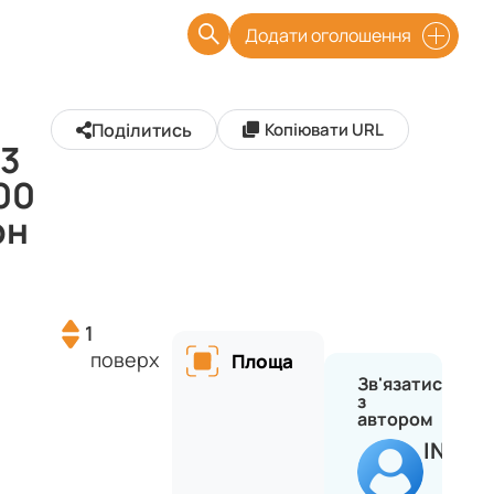
Додати оголошення
Поділитись
Копіювати URL
 3
00
рн
1
поверх
Площа
Зв'язатися
з
автором
INVES