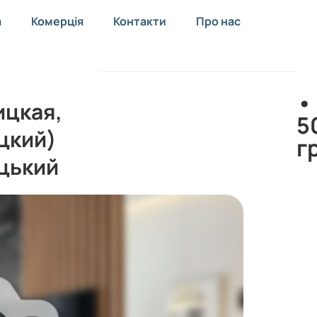
а
Комерція
Контакти
Про нас
•
ицкая,
5
цкий)
г
цький