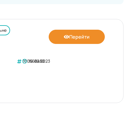
ьне
Перейти
130568480
16.02.2023