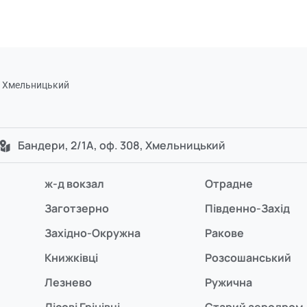
) Хмельницький
Бандери, 2/1А, оф. 308, Хмельницький
ж-д вокзал
Отрадне
Заготзерно
Південно-Захід
Західно-Окружна
Ракове
Книжківці
Розсошанський
Лезнево
Ружична