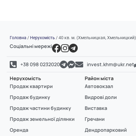
Головна
/
Нерухомість
/
40 кв. м. (Хмельницкая, Хмельницкий
Соціальні мережі
+38 098 0232020
invest.khm@ukr.net
Нерухомість
Район міста
Продаж квартири
Автовокзал
Продаж будинку
Видрові доли
Продаж частини будинку
Виставка
Продаж земельної ділянки
Гречани
Оренда
Дендропарковий