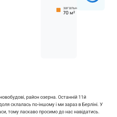
загальна:
70 м²
новобудові, район озерна. Останній 11й
оля склалась по-іншому і ми зараз в Берліні. У
аси, тому ласкаво просимо до нас навідатись.