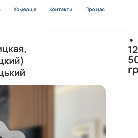
а
Комерція
Контакти
Про нас
•
ицкая,
12
5
цкий)
г
цький