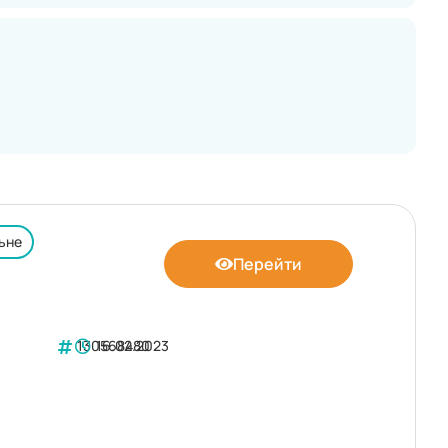
ьне
Перейти
130568480
16.02.2023