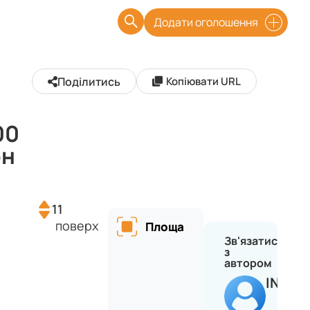
Додати оголошення
Поділитись
Копіювати URL
00
рн
11
поверх
Площа
Зв'язатися
з
автором
INVES