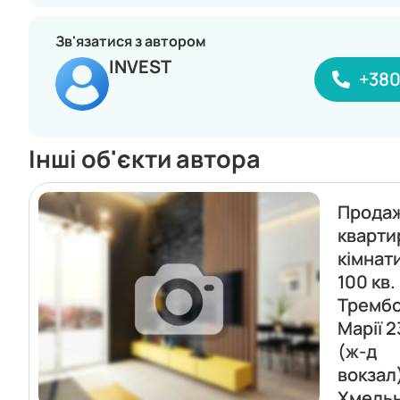
Зв'язатися з автором
INVEST
+38
Інші об'єкти автора
Прода
кварти
кімнат
100 кв.
Трембо
Марії 2
(ж-д
вокзал
Хмель