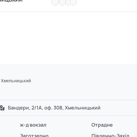
) Хмельницький
Бандери, 2/1А, оф. 308, Хмельницький
ж-д вокзал
Отрадне
Заготзерно
Південно-Захід