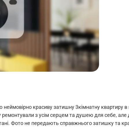
ю неймовірно красиву затишну 3кімнатну квартиру в 
у ремонтували з усім серцем та душею для себе, але д
стані. Фото не передають справжнього затишку та кр