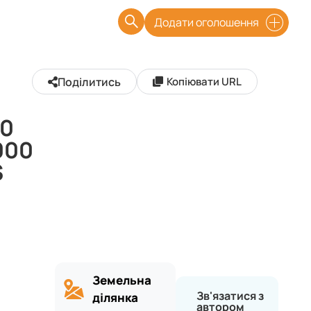
Додати оголошення
Поділитись
Копіювати URL
10
000
$
Земельна
Зв'язатися з
ділянка
автором