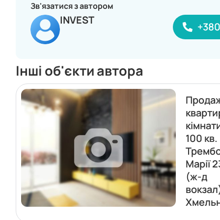
Зв'язатися з автором
INVEST
+38
Інші об'єкти автора
Прода
кварти
кімнат
100 кв.
Трембо
Марії 2
(ж-д
вокзал
Хмель