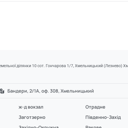
мельної ділянки 10 сот. Гончарова 1/7, Хмельницький (Лезнево) 
Бандери, 2/1А, оф. 308, Хмельницький
ж-д вокзал
Отрадне
Заготзерно
Південно-Захід
Західно-Окружна
Ракове