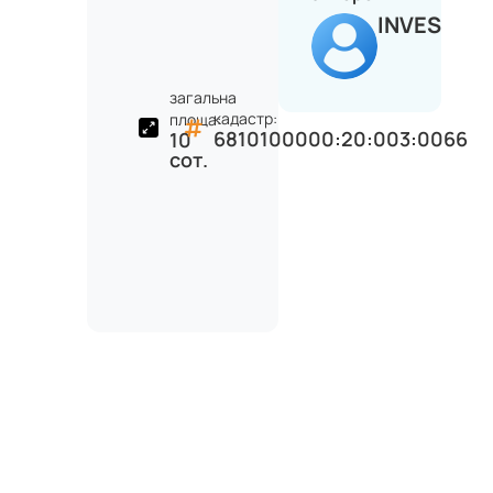
INVEST
загальна
кадастр:
площа:
6810100000:20:003:0066
10
сот.