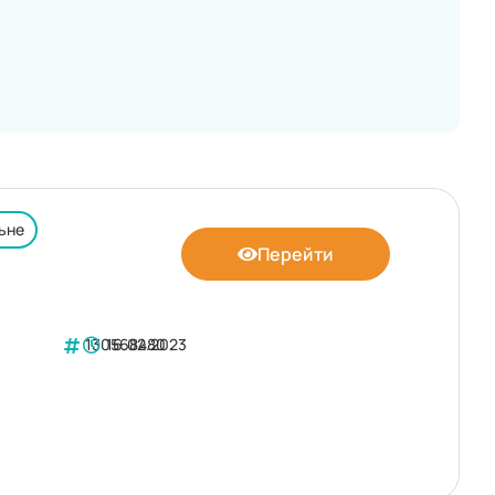
ьне
Перейти
130568480
16.02.2023