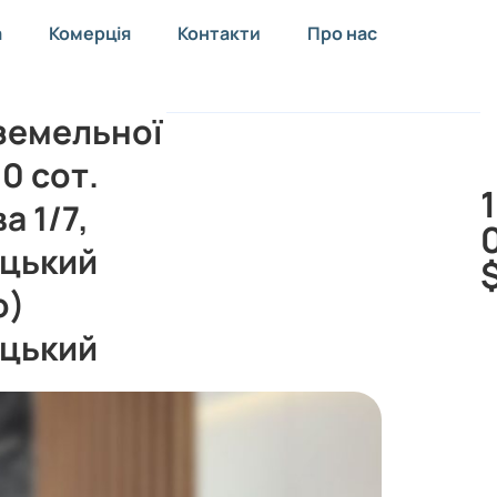
а
Комерція
Контакти
Про нас
земельної
10 сот.
а 1/7,
цький
о)
цький