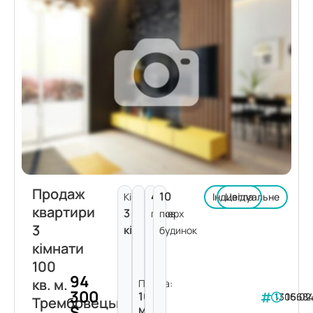
Продаж
4
10
Кімнат:
Індивідуальне
Цегла
квартири
3
поверх
пов.
3
кімнати
будинок
кімнати
100
94
кв. м.
Площа:
300
100
130568
16.02
Трембовецької
$
м²