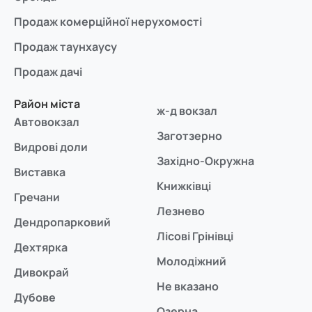
Продаж комерційної нерухомості
Продаж таунхаусу
Продаж дачі
Район міста
ж-д вокзал
Автовокзал
Заготзерно
Видрові доли
Західно-Окружна
Виставка
Книжківці
Гречани
Лезнево
Дендропарковий
Лісові Грінівці
Дехтярка
Молодіжний
Дивокрай
Не вказано
Дубове
Озерна