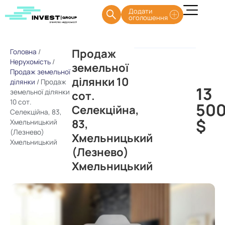
Додати
оголошення
Продаж
Головна
/
Нерухомість
/
земельної
Продаж земельної
ділянки 10
ділянки
/
Продаж
13
земельної ділянки
сот.
10 сот.
50
Селекційна,
Селекційна, 83,
$
83,
Хмельницький
(Лезнево)
Хмельницький
Хмельницький
(Лезнево)
Хмельницький