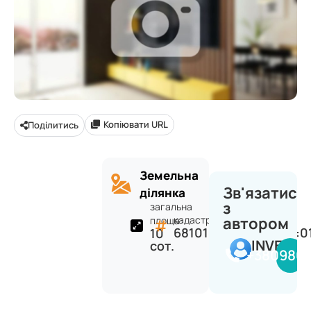
Копіювати URL
Поділитись
Земельна
Зв'язатися
ділянка
з
загальна
кадастр:
автором
площа:
6810100000:18:005:0
10
INVEST
сот.
+380980