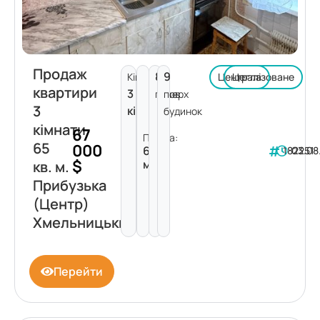
Продаж
8
9
Кімнат:
Централізоване
Цегла
квартири
3
поверх
пов.
3
кімнати
будинок
кімнати
67
Площа:
65
000
65
182251
03.08
$
м²
кв. м.
Прибузька
(Центр)
Хмельницький
Перейти