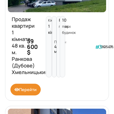
Продаж
8
10
Кімнат:
квартири
1
поверх
пов.
1
кімната
будинок
кімната
59
Площа:
48 кв.
600
48
182547
05.08
$
м²
м.
Ранкова
(Дубове)
Хмельницький
Перейти