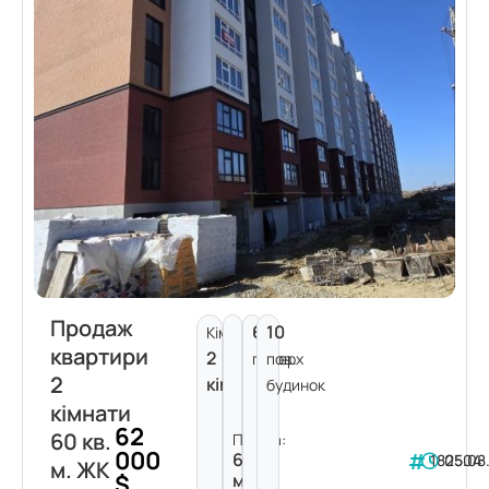
Продаж
6
10
Кімнат:
квартири
2
поверх
пов.
2
кімнати
будинок
кімнати
62
60 кв.
Площа:
000
60
182504
05.08
м. ЖК
$
м²