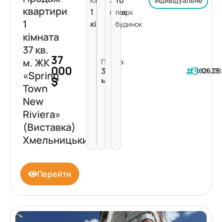
Кімнат:
Індивідуальне
квартири
1
поверх
пов.
1
кімната
будинок
кімната
37 кв.
37
м. ЖК
Площа:
000
37
182623
06.08
«Spring
$
м²
Town
New
Riviera»
(Виставка)
Хмельницький
Перейти