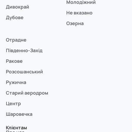
Молодіжний
Дивокрай
Не вказано
Дубове
Озерна
Отрадне
Південно-Захід
Ракове
Розсошанський
Ружична
Старий аеродром
Центр
Шаровечка
Клієнтам