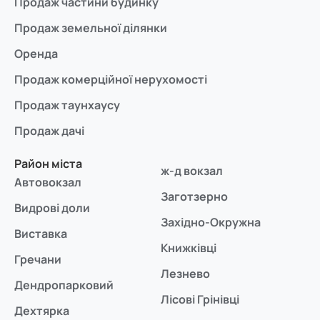
Продаж частини будинку
Продаж земельної ділянки
Оренда
Продаж комерційної нерухомості
Продаж таунхаусу
Продаж дачі
Район міста
ж-д вокзал
Автовокзал
Заготзерно
Видрові доли
Західно-Окружна
Виставка
Книжківці
Гречани
Лезнево
Дендропарковий
Лісові Грінівці
Дехтярка