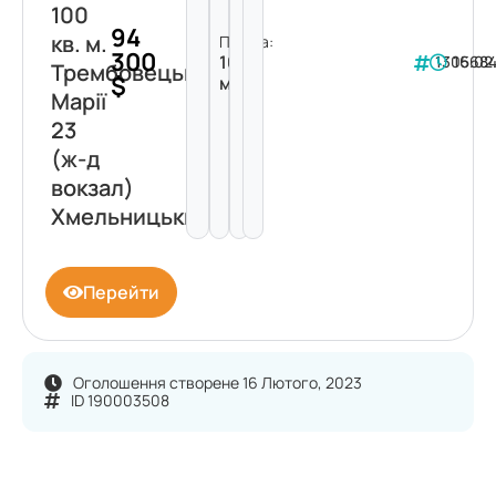
100
94
кв. м.
Площа:
300
100
130568
16.02
Трембовецької
$
м²
Марії
23
(ж-д
вокзал)
Хмельницький
Перейти
Оголошення створене 16 Лютого, 2023
ID 190003508