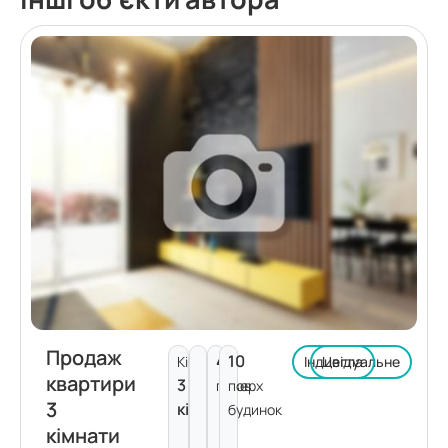
Продаж
4
10
Кімнат:
Індивідуальне
Цегла
квартири
3
поверх
пов.
3
кімнати
будинок
кімнати