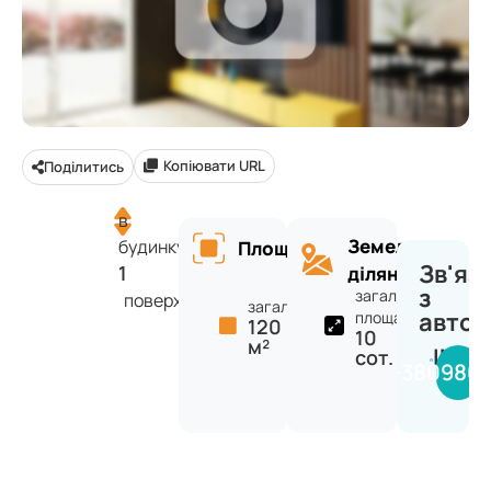
Копіювати URL
Поділитись
в
Земельна
будинку
Площа
Зв'яз
1
ділянка
з
загальна
поверхів
загальна:
авто
площа:
120
10
м²
INVE
сот.
+380980