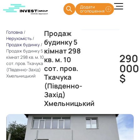
Додати
оголошення
Продаж
Головна
/
Нерухомість
/
будинку 5
Продаж будинку
/
кімнат 298
Продаж будинку 5
290
кімнат 298 кв. м. 10
кв. м. 10
сот. пров. Ткачука
000
сот. пров.
(Південно-Захід)
$
Ткачука
Хмельницький
(Південно-
Захід)
Хмельницький