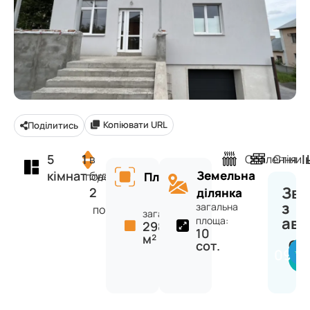
Копіювати URL
Поділитись
5
1
І
в
Опалення
Стіни
кімнат
Земельна
будинку
поверх
Площа
Зв'
2
ділянка
з
загальна
поверхів
загальна:
ав
площа:
298
10
м²
Се
сот.
0971