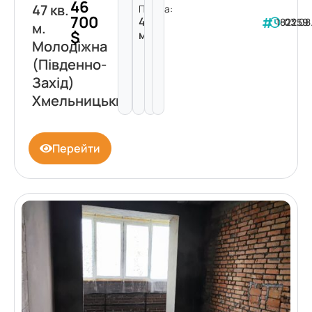
46
47 кв.
Площа:
700
47
182259
03.08
м.
$
м²
Молодіжна
(Південно-
Захід)
Хмельницький
Перейти