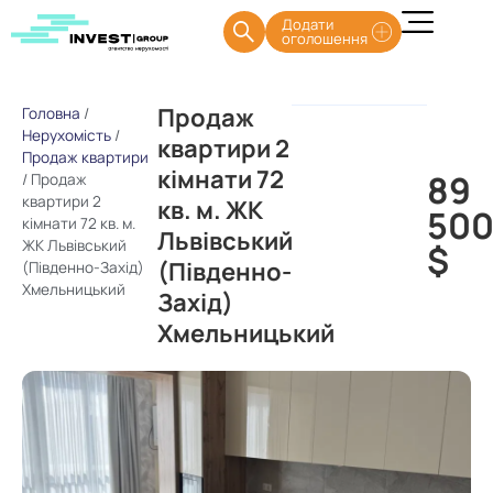
Додати
оголошення
Продаж
Головна
/
Нерухомість
/
квартири 2
Продаж квартири
кімнати 72
89
/
Продаж
квартири 2
кв. м. ЖК
50
кімнати 72 кв. м.
Львівський
ЖК Львівський
$
(Південно-
(Південно-Захід)
Хмельницький
Захід)
Хмельницький