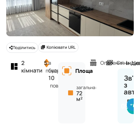
Копіювати URL
Поділитись
2
5
Інди
Це
в
Опалення
Стіни
кімнати
будинку
поверх
Площа
Зв'я
10
з
поверхів
загальна:
авт
72
м²
Вікт
09711