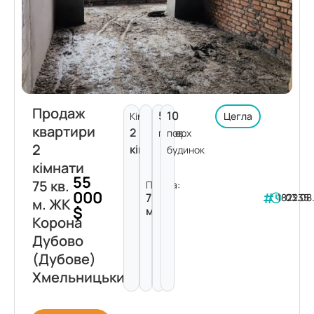
Продаж
5
10
Кімнат:
Цегла
квартири
2
поверх
пов.
2
кімнати
будинок
кімнати
55
75 кв.
Площа:
000
75
182235
03.08
м. ЖК
$
м²
Корона
Дубово
(Дубове)
Хмельницький