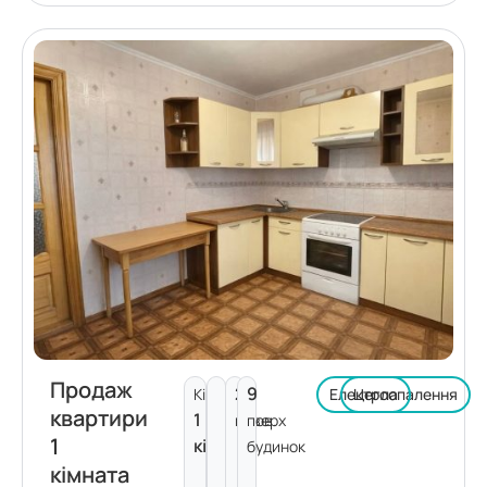
Продаж
2
9
Кімнат:
Електроопалення
Цегла
квартири
1
поверх
пов.
1
кімната
будинок
кімната