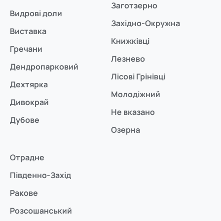
Заготзерно
Видрові доли
Західно-Окружна
Виставка
Книжківці
Гречани
Лезнево
Дендропарковий
Лісові Грінівці
Дехтярка
Молодіжний
Дивокрай
Не вказано
Дубове
Озерна
Отрадне
Південно-Захід
Ракове
Розсошанський