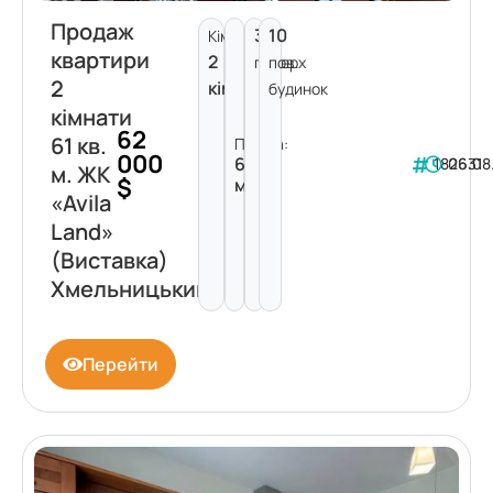
Продаж
3
10
Кімнат:
квартири
2
поверх
пов.
2
кімнати
будинок
кімнати
62
61 кв.
Площа:
000
61
182631
06.08
м. ЖК
$
м²
«Avila
Land»
(Виставка)
Хмельницький
Перейти