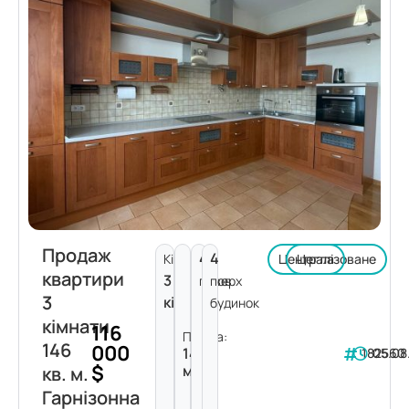
Продаж
4
4
Кімнат:
Централізоване
Цегла
квартири
3
поверх
пов.
3
кімнати
будинок
кімнати
116
Площа:
146
000
146
182560
05.08
$
м²
кв. м.
Гарнізонна