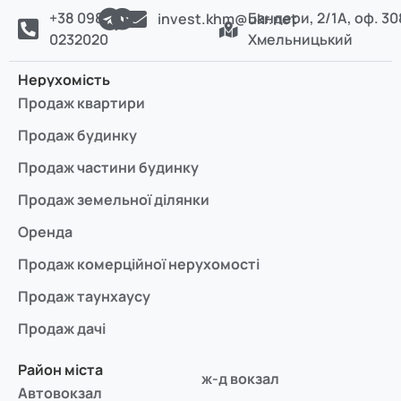
+38 098
Бандери, 2/1А, оф. 30
invest.khm@ukr.net
0232020
Хмельницький
Нерухомість
Продаж квартири
Продаж будинку
Продаж частини будинку
Продаж земельної ділянки
Оренда
Продаж комерційної нерухомості
Продаж таунхаусу
Продаж дачі
Район міста
ж-д вокзал
Автовокзал