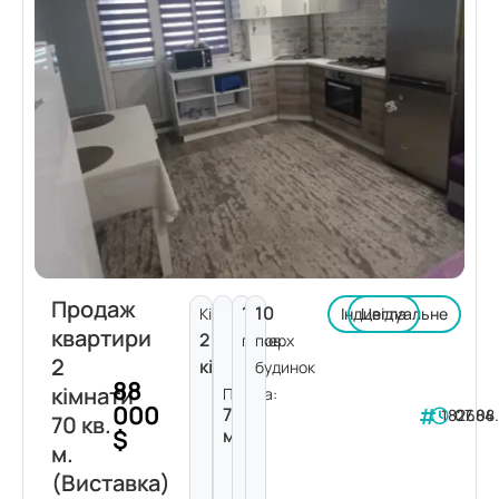
Продаж
1
10
Кімнат:
Індивідуальне
Цегла
квартири
2
поверх
пов.
2
кімнати
будинок
88
кімнати
Площа:
000
70
182684
07.08
70 кв.
$
м²
м.
(Виставка)