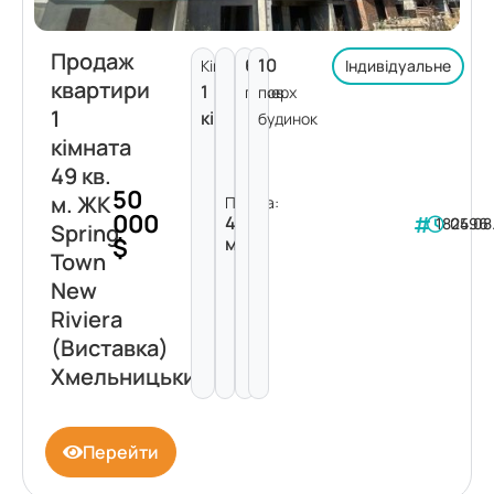
Продаж
6
10
Кімнат:
Індивідуальне
квартири
1
поверх
пов.
1
кімната
будинок
кімната
49 кв.
50
м. ЖК
Площа:
000
49
182496
05.08
Spring
$
м²
Town
New
Riviera
(Виставка)
Хмельницький
Перейти