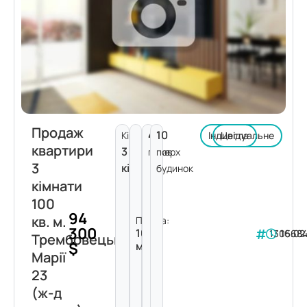
Продаж
4
10
Кімнат:
Індивідуальне
Цегла
квартири
3
поверх
пов.
3
кімнати
будинок
кімнати
100
94
кв. м.
Площа:
300
100
130568
16.02
Трембовецької
$
м²
Марії
23
(ж-д