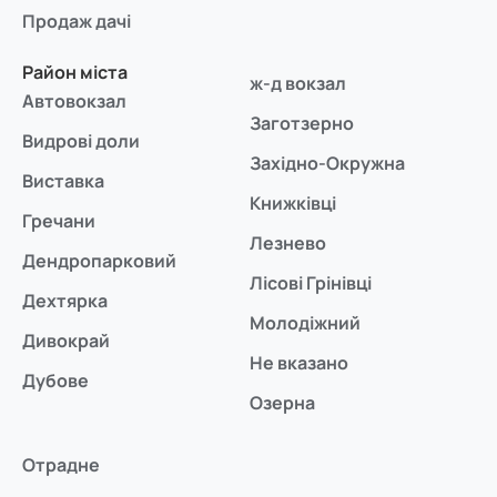
Продаж дачі
Район міста
ж-д вокзал
Автовокзал
Заготзерно
Видрові доли
Західно-Окружна
Виставка
Книжківці
Гречани
Лезнево
Дендропарковий
Лісові Грінівці
Дехтярка
Молодіжний
Дивокрай
Не вказано
Дубове
Озерна
Отрадне