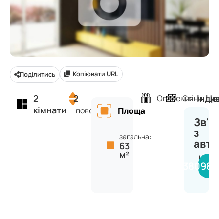
Копіювати URL
Поділитись
2
2
Інди
Це
Опалення
Стіни
кімнати
поверх
Площа
Зв'я
з
загальна:
авт
63
м²
INV
+380980