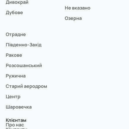
Дивокрай
Не вказано
Дубове
Озерна
Отрадне
Південно-Захід
Ракове
Розсошанський
Ружична
Старий аеродром
Центр
Шаровечка
Клієнтам
Про нас