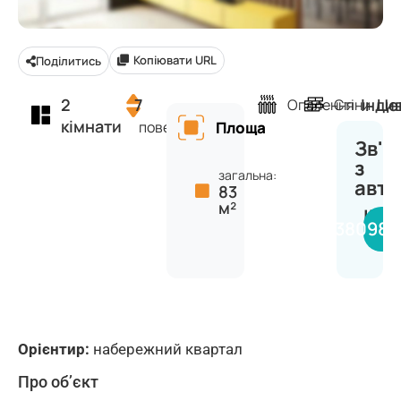
Копіювати URL
Поділитись
2
7
Інди
Це
Опалення
Стіни
кімнати
поверх
Площа
Зв'я
з
загальна:
авт
83
м²
INV
+380980
Орієнтир:
набережний квартал
Про об’єкт