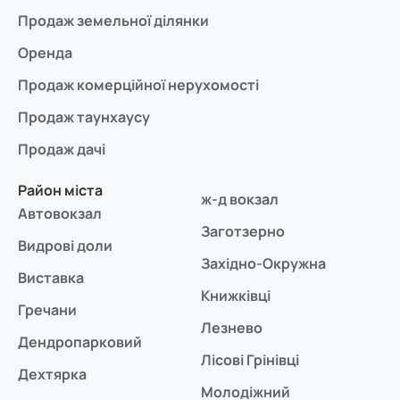
Продаж земельної ділянки
Оренда
Продаж комерційної нерухомості
Продаж таунхаусу
Продаж дачі
Район міста
ж-д вокзал
Автовокзал
Заготзерно
Видрові доли
Західно-Окружна
Виставка
Книжківці
Гречани
Лезнево
Дендропарковий
Лісові Грінівці
Дехтярка
Молодіжний