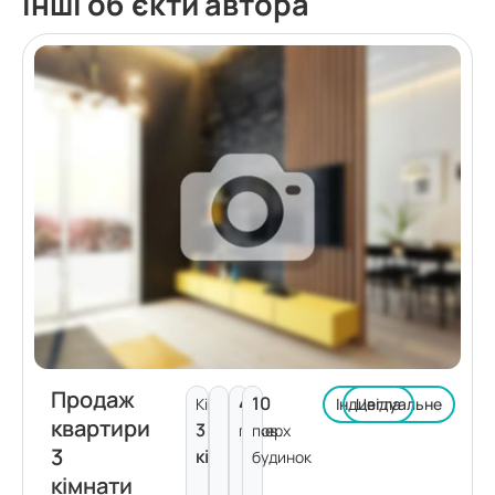
Інші об'єкти автора
Продаж
4
10
Кімнат:
Індивідуальне
Цегла
квартири
3
поверх
пов.
3
кімнати
будинок
кімнати