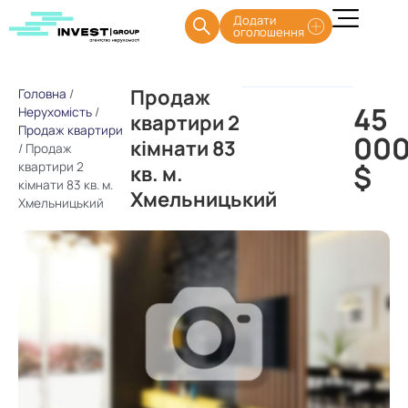
Додати
оголошення
Продаж
Головна
/
45
Нерухомість
/
квартири 2
Продаж квартири
00
кімнати 83
/
Продаж
$
квартири 2
кв. м.
кімнати 83 кв. м.
Хмельницький
Хмельницький