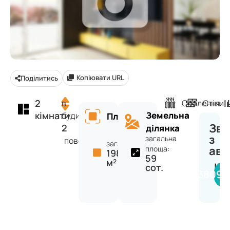
Копіювати URL
Поділитись
2
І
в
Опалення
Стіни
кімнати
Земельна
будинку
Площа
Зв'
2
ділянка
з
загальна
поверхів
загальна:
ав
площа:
198
59
м²
IN
сот.
+38098