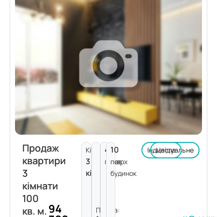
Продаж
4
10
Кімнат:
Індивідуальне
Цегла
квартири
3
поверх
пов.
3
кімнати
будинок
кімнати
100
94
кв. м.
Площа: