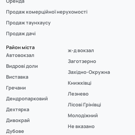
Оренда
Продаж комерційної нерухомості
Продаж таунхаусу
Продаж дачі
Район міста
ж-д вокзал
Автовокзал
Заготзерно
Видрові доли
Західно-Окружна
Виставка
Книжківці
Гречани
Лезнево
Дендропарковий
Лісові Грінівці
Дехтярка
Молодіжний
Дивокрай
Не вказано
Дубове