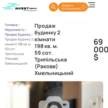
Додати
оголошення
Продаж
Головна
/
Нерухомість
/
будинку 2
Продаж будинку
/
кімнати
69
Продаж будинку 2
кімнати 198 кв. м.
198 кв. м.
00
59 сот.
59 сот.
Трипільська
$
Трипільська
(Ракове)
Хмельницький
(Ракове)
Хмельницький