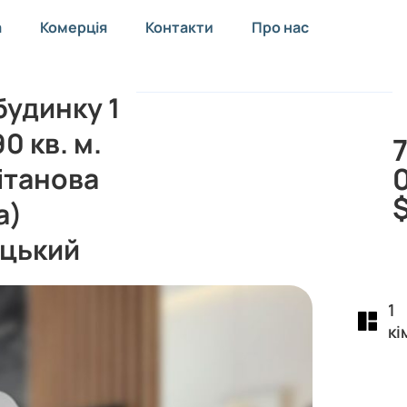
а
Комерція
Контакти
Про нас
удинку 1
0 кв. м.
Вітанова
а)
цький
1
кі