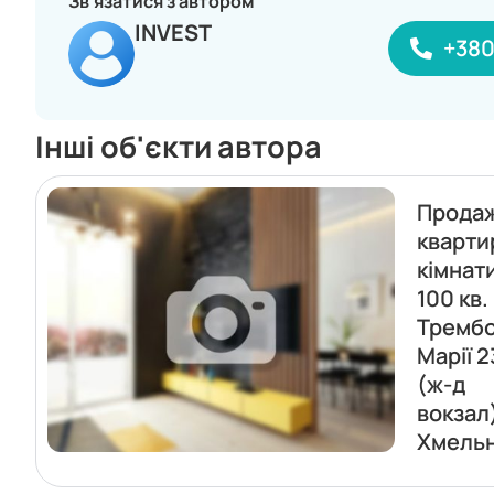
Зв'язатися з автором
INVEST
+38
Інші об'єкти автора
Прода
кварти
кімнат
100 кв.
Трембо
Марії 2
(ж-д
вокзал
Хмель