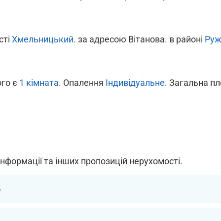
істі
Хмельницький
. за адресою Вітанова. в районі
Руж
ого є
1 кімната
. Опалення
Індивідуальне
. Загальна пл
інформації та інших пропозицій нерухомості.
6