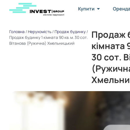
Купити
Оренд
Продаж б
Головна
/
Нерухомість
/
Продаж будинку
/
Продаж будинку 1 кімната 90 кв. м. 30 сот.
кімната 9
Вітанова (Ружична) Хмельницький
30 сот. 
(Ружичн
Хмельни