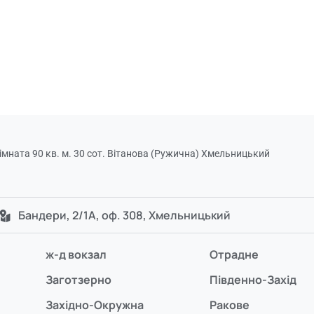
мната 90 кв. м. 30 сот. Вітанова (Ружична) Хмельницький
Бандери, 2/1А, оф. 308, Хмельницький
ж-д вокзал
Отрадне
Заготзерно
Південно-Захід
Західно-Окружна
Ракове