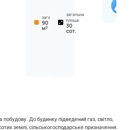
загальна
загальна:
площа:
90
30
м²
сот.
 побудову. До будинку підведений газ, світло,
 сотих землі, сільськогосподарське призначення.