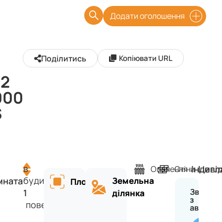
Додати оголошення
Поділитись
Копіювати URL
72
000
$
в
Індиві
Цегл
Опалення
Стіни
будинку
мната
Земельна
Площа
Зв'язат
1
ділянка
з
поверхів
авторо