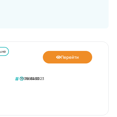
ьне
Перейти
130568480
16.02.2023