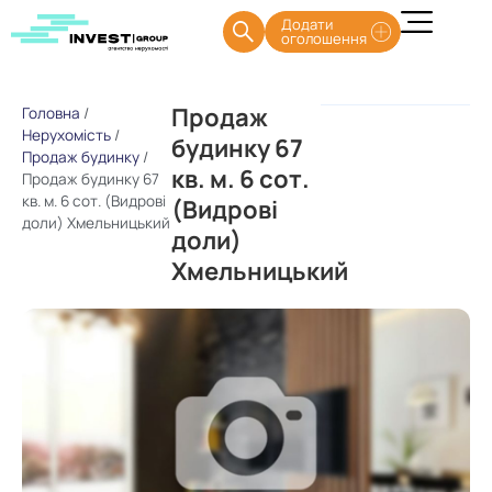
Додати
оголошення
Продаж
Головна
/
Нерухомість
/
будинку 67
Продаж будинку
/
кв. м. 6 сот.
Продаж будинку 67
кв. м. 6 сот. (Видрові
(Видрові
доли) Хмельницький
доли)
Хмельницький