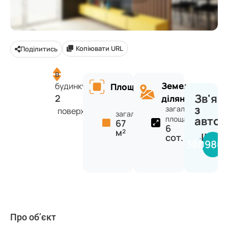
Копіювати URL
Поділитись
в
Земельна
будинку
Площа
Зв'яз
2
ділянка
з
загальна
поверхів
загальна:
авто
площа:
67
6
м²
INVE
сот.
+380980
Про об’єкт