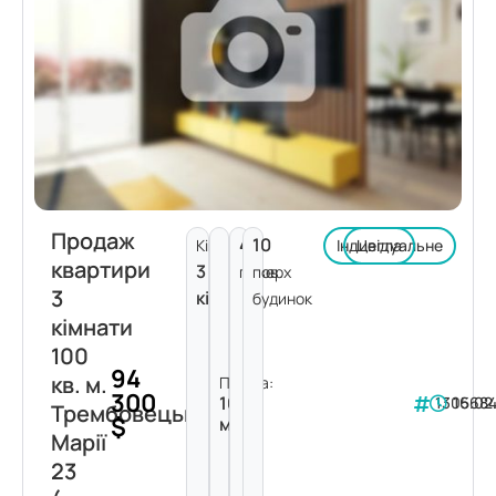
Продаж
4
10
Кімнат:
Індивідуальне
Цегла
квартири
3
поверх
пов.
3
кімнати
будинок
кімнати
100
94
кв. м.
Площа:
300
100
130568
16.02
Трембовецької
$
м²
Марії
23