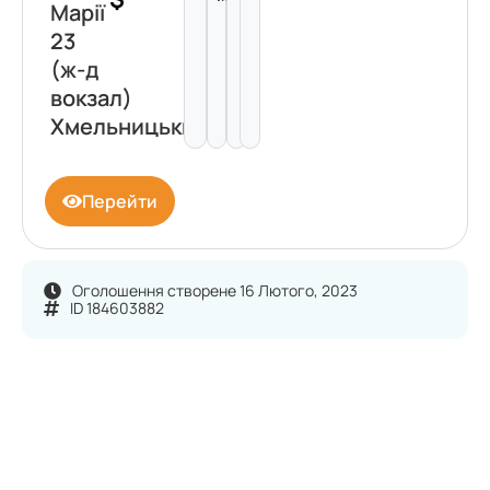
Марії
23
(ж-д
вокзал)
Хмельницький
Перейти
Оголошення створене 16 Лютого, 2023
ID 184603882