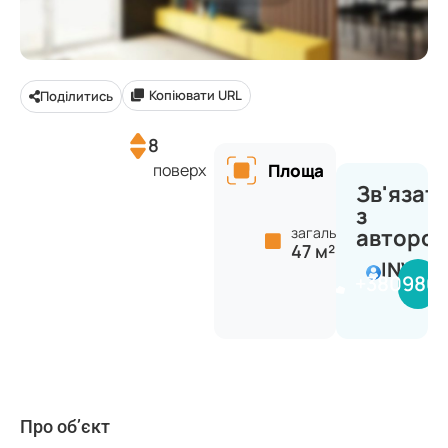
Копіювати URL
Поділитись
8
поверх
Площа
Зв'язат
з
загальна:
авторо
47 м²
INVES
+380980
Про об’єкт