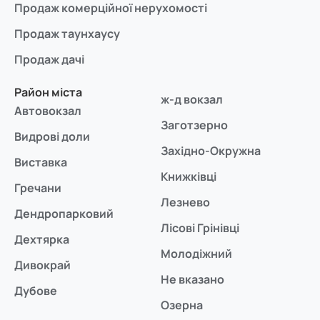
Продаж комерційної нерухомості
Продаж таунхаусу
Продаж дачі
Район міста
ж-д вокзал
Автовокзал
Заготзерно
Видрові доли
Західно-Окружна
Виставка
Книжківці
Гречани
Лезнево
Дендропарковий
Лісові Грінівці
Дехтярка
Молодіжний
Дивокрай
Не вказано
Дубове
Озерна