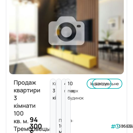
Продаж
4
10
Кімнат:
Індивідуальне
Цегла
квартири
3
поверх
пов.
3
кімнати
будинок
кімнати
100
94
кв. м.
Площа:
300
100
130568
16.02
Трембовецької
$
м²