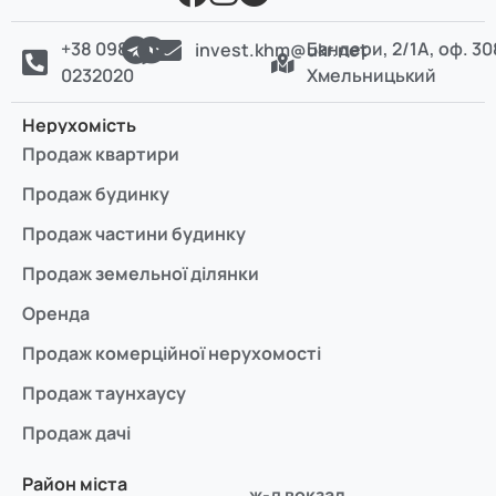
+38 098
Бандери, 2/1А, оф. 30
invest.khm@ukr.net
0232020
Хмельницький
Нерухомість
Продаж квартири
Продаж будинку
Продаж частини будинку
Продаж земельної ділянки
Оренда
Продаж комерційної нерухомості
Продаж таунхаусу
Продаж дачі
Район міста
ж-д вокзал