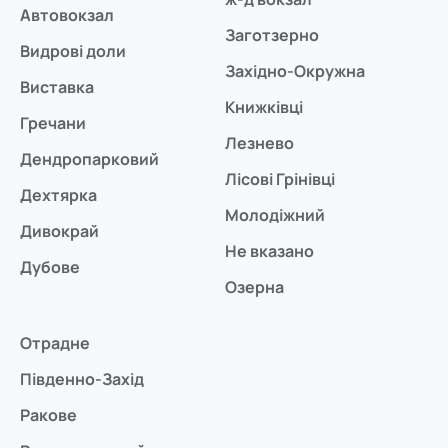
Автовокзал
Заготзерно
Видрові доли
Західно-Окружна
Виставка
Книжківці
Гречани
Лезнево
Дендропарковий
Лісові Грінівці
Дехтярка
Молодіжний
Дивокрай
Не вказано
Дубове
Озерна
Отрадне
Південно-Захід
Ракове