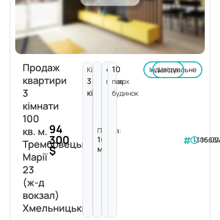
Продаж
4
10
Кімнат:
Індивідуальне
Цегла
квартири
3
поверх
пов.
3
кімнати
будинок
кімнати
100
94
кв. м.
Площа:
300
100
130568
16.02
Трембовецької
$
м²
Марії
23
(ж-д
вокзал)
Хмельницький