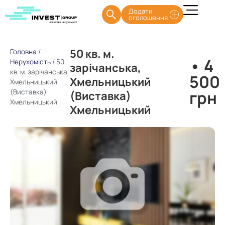
Додати
оголошення
50 кв. м.
Головна
/
• 4
Нерухомість
/
50
зарічанська,
кв. м. зарічанська,
500
Хмельницький
Хмельницький
грн
(Виставка)
(Виставка)
Хмельницький
Хмельницький