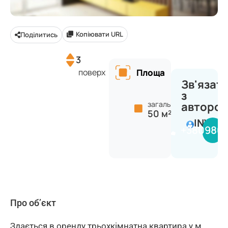
Копіювати URL
Поділитись
3
поверх
Площа
Зв'язат
з
загальна:
авторо
50 м²
INVES
+380980
Про об’єкт
Здається в оренду трьохкімнатна квартира у м.