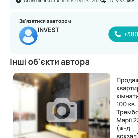
Оголошення створене 5 Червня, 2023
ID 131372465
Зв'язатися з автором
INVEST
+38
Інші об'єкти автора
Прода
кварти
кімнат
100 кв.
Трембо
Марії 2
(ж-д
вокзал