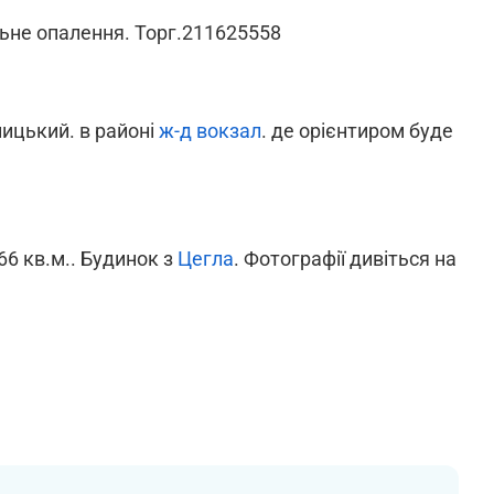
альне опалення. Торг.211625558
ицький. в районі
ж-д вокзал
. де орієнтиром буде
66 кв.м.. Будинок з
Цегла
. Фотографії дивіться на