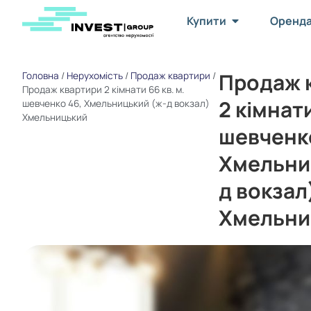
Купити
Оренд
Продаж 
Головна
/
Нерухомість
/
Продаж квартири
/
Продаж квартири 2 кімнати 66 кв. м.
2 кімнати
шевченко 46, Хмельницький (ж-д вокзал)
Хмельницький
шевченко
Хмельни
д вокзал
Хмельни