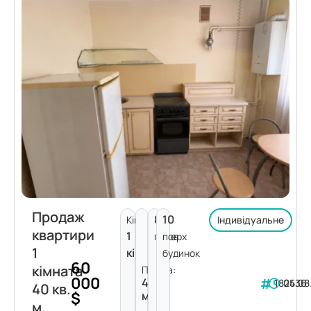
Продаж
8
10
Кімнат:
Індивідуальне
квартири
1
поверх
пов.
1
кімната
будинок
60
кімната
Площа:
000
40
182436
05.08
40 кв.
$
м²
м.