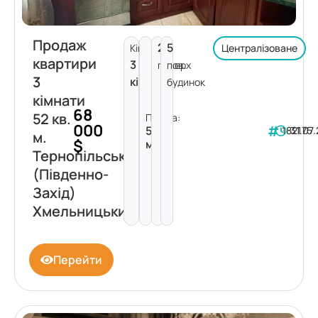
Продаж
2
5
Кімнат:
Централізоване
квартири
3
поверх
пов.
3
кімнати
будинок
кімнати
68
52 кв.
Площа:
000
52
182175
31.07
м.
$
м²
Тернопільська
(Південно-
Захід)
Хмельницький
Перейти