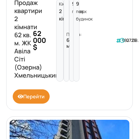
Продаж
9
9
Кімнат:
квартири
2
поверх
пов.
2
кімнати
будинок
кімнати
62
62 кв.
Площа:
000
62
182726
07.08
м. ЖК
$
м²
Авіла
Сіті
(Озерна)
Хмельницький
Перейти