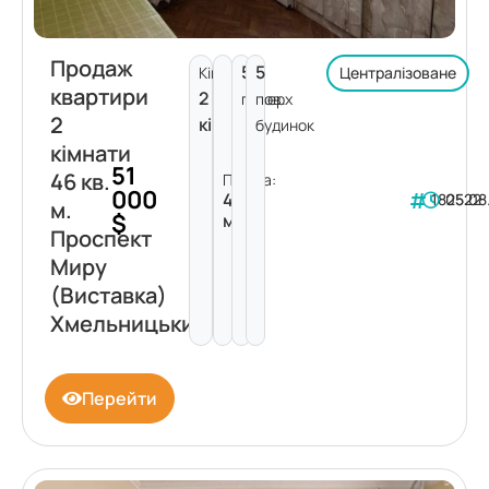
Продаж
5
5
Кімнат:
Централізоване
квартири
2
поверх
пов.
2
кімнати
будинок
кімнати
51
46 кв.
Площа:
000
46
182522
05.08
м.
$
м²
Проспект
Миру
(Виставка)
Хмельницький
Перейти