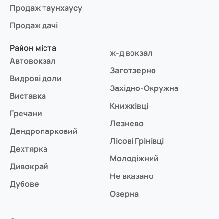
Продаж таунхаусу
Продаж дачі
Район міста
ж-д вокзал
Автовокзал
Заготзерно
Видрові доли
Західно-Окружна
Виставка
Книжківці
Гречани
Лезнево
Дендропарковий
Лісові Грінівці
Дехтярка
Молодіжний
Дивокрай
Не вказано
Дубове
Озерна