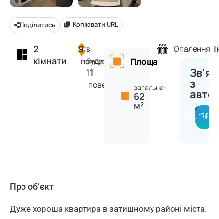
Копіювати URL
Поділитись
2
9
І
в
Опалення
кімнати
будинку
поверх
Площа
Зв'яз
11
з
поверхів
загальна:
авто
62
м²
Серг
097164
Про об’єкт
Дуже хороша квартира в затишному районі міста.