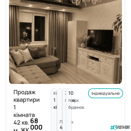
Продаж
3
10
Кімнат:
Індивідуальне
квартири
1
поверх
пов.
1
кімната
будинок
кімната
68
42 кв.
Площа:
000
42
181988
29.07
м. ЖК