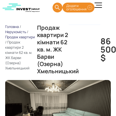
Додати
оголошення
Продаж
Головна
/
Нерухомість
/
квартири 2
Продаж квартири
86
кімнати 62
/
Продаж
50
квартири 2
кв. м. ЖК
кімнати 62 кв. м.
$
Барви
ЖК Барви
(Озерна)
(Озерна)
Хмельницький
Хмельницький